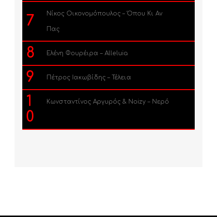
Νίκος Οικονομόπουλος – Όπου Κι Αν
7
Πας
8
Ελένη Φουρέιρα – Alleluia
9
Πέτρος Ιακωβίδης – Τέλεια
1
Κωνσταντίνος Αργυρός & Noizy – Νερό
0