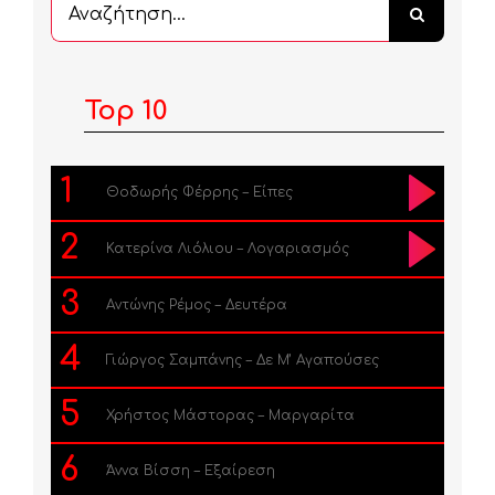
Αναζήτηση
...
Top 10
1
Θοδωρής Φέρρης – Είπες
2
Κατερίνα Λιόλιου – Λογαριασμός
3
Αντώνης Ρέμος – Δευτέρα
4
Γιώργος Σαμπάνης – Δε Μ’ Αγαπούσες
5
Χρήστος Μάστορας – Μαργαρίτα
6
Άννα Βίσση – Εξαίρεση