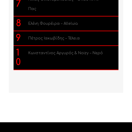
7
Πας
8
Ελένη Φουρέιρα – Alleluia
9
Πέτρος Ιακωβίδης – Τέλεια
1
Κωνσταντίνος Αργυρός & Noizy – Νερό
0