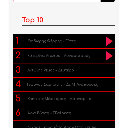
...
Top 10
1
Θοδωρής Φέρρης – Είπες
2
Κατερίνα Λιόλιου – Λογαριασμός
3
Αντώνης Ρέμος – Δευτέρα
4
Γιώργος Σαμπάνης – Δε Μ’ Αγαπούσες
5
Χρήστος Μάστορας – Μαργαρίτα
6
Άννα Βίσση – Εξαίρεση
Νίκος Οικονομόπουλος – Όπου Κι Αν