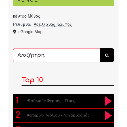
VENUE
κέντρο Μύθος
Ρέθυμνο
,
Αδελιανός Κάμπος
+ Google Map
Αναζήτηση
...
Top 10
1
Θοδωρής Φέρρης – Είπες
2
Κατερίνα Λιόλιου – Λογαριασμός