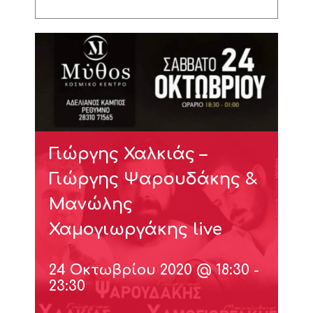
Γιώργης Χαλκιάς –
Γιώργης Ψαρουδάκης &
Μανώλης
Χαμογιωργάκης live
24 Οκτωβρίου 2020 @ 18:30
-
23:30