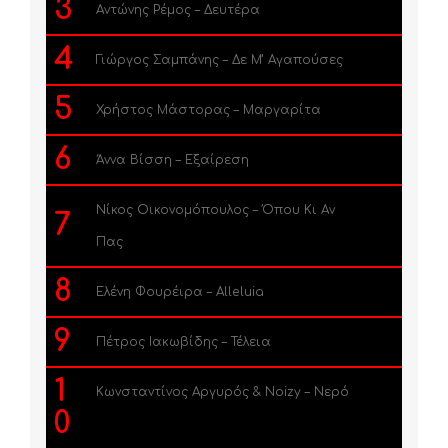
3
Αντώνης Ρέμος – Δευτέρα
4
Γιώργος Σαμπάνης – Δε Μ’ Αγαπούσες
5
Χρήστος Μάστορας – Μαργαρίτα
6
Άννα Βίσση – Εξαίρεση
Νίκος Οικονομόπουλος – Όπου Κι Αν
7
Πας
8
Ελένη Φουρέιρα – Alleluia
9
Πέτρος Ιακωβίδης – Τέλεια
1
Κωνσταντίνος Αργυρός & Noizy – Νερό
0