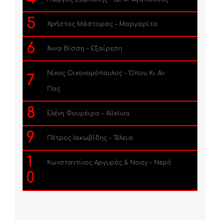
5
Χρήστος Μάστορας – Μαργαρίτα
6
Άννα Βίσση – Εξαίρεση
Νίκος Οικονομόπουλος – Όπου Κι Αν
7
Πας
8
Ελένη Φουρέιρα – Alleluia
9
Πέτρος Ιακωβίδης – Τέλεια
1
Κωνσταντίνος Αργυρός & Noizy – Νερό
0