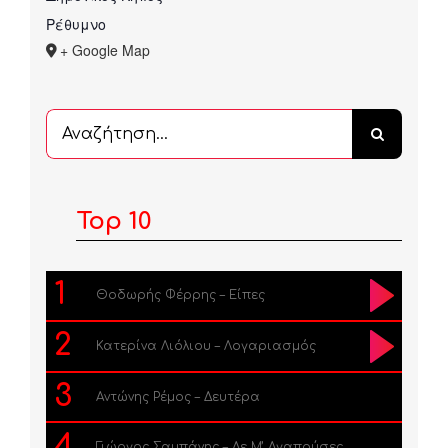
Ρέθυμνο
+ Google Map
Αναζήτηση
...
Top 10
1
Θοδωρής Φέρρης – Είπες
2
Κατερίνα Λιόλιου – Λογαριασμός
3
Αντώνης Ρέμος – Δευτέρα
4
Γιώργος Σαμπάνης – Δε Μ’ Αγαπούσες