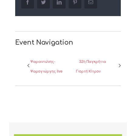
facebook
twitter
linkedin
pinterest
Email
Event Navigation
Ψαραντώνης-
32η Παγκρήτια
Ψαρογιώργης live
Γιορτή Κίτρου