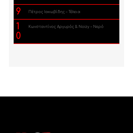
9
Πέτρος Ιακωβίδης – Τέλεια
1
Κωνσταντίνος Αργυρός & Noizy – Νερό
0