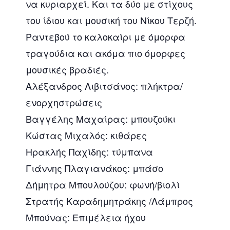
να κυριαρχεί. Και τα δύο με στίχους
του ίδιου και μουσική του Νίκου Τερζή.
Ραντεβού το καλοκαίρι με όμορφα
τραγούδια και ακόμα πιο όμορφες
μουσικές βραδιές.
Αλέξανδρος Λιβιτσάνος: πλήκτρα/
ενορχηστρώσεις
Βαγγέλης Μαχαίρας: μπουζούκι
Κώστας Μιχαλός: κιθάρες
Hρακλής Παχίδης: τύμπανα
Γιάννης Πλαγιανάκος: μπάσο
Δήμητρα Μπουλούζου: φωνή/βιολί
Στρατής Καραδημητράκης /Λάμπρος
Μπούνας: Επιμέλεια ήχου