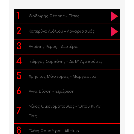
1
Θοδωρής Φέρρης – Είπες
2
Κατερίνα Λιόλιου – Λογαριασμός
3
Αντώνης Ρέμος – Δευτέρα
4
Γιώργος Σαμπάνης – Δε Μ’ Αγαπούσες
5
Χρήστος Μάστορας – Μαργαρίτα
6
Άννα Βίσση – Εξαίρεση
Νίκος Οικονομόπουλος – Όπου Κι Αν
7
Πας
8
Ελένη Φουρέιρα – Alleluia