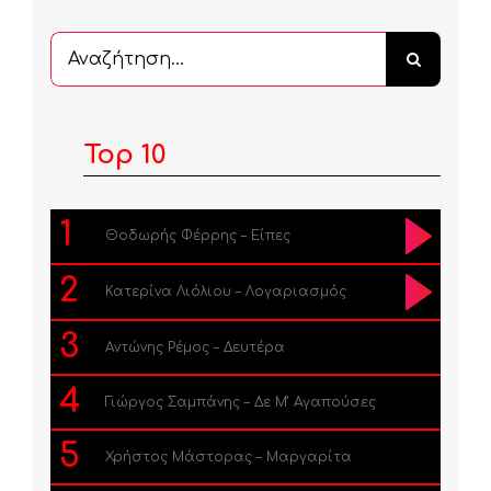
Αναζήτηση
...
Top 10
1
Θοδωρής Φέρρης – Είπες
2
Κατερίνα Λιόλιου – Λογαριασμός
3
Αντώνης Ρέμος – Δευτέρα
4
Γιώργος Σαμπάνης – Δε Μ’ Αγαπούσες
5
Χρήστος Μάστορας – Μαργαρίτα