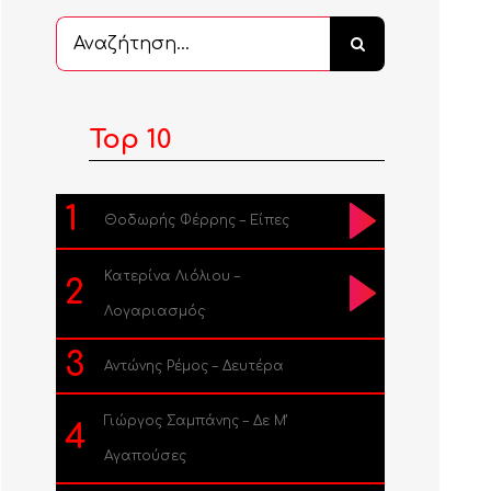
Αναζήτηση
...
Top 10
1
Θοδωρής Φέρρης – Είπες
Κατερίνα Λιόλιου –
2
Λογαριασμός
3
Αντώνης Ρέμος – Δευτέρα
Γιώργος Σαμπάνης – Δε Μ’
4
Αγαπούσες