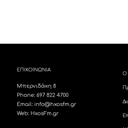
ΕΠΙΚΟΙΝΩΝΙΑ
Ο 
Μπερνιδάκη 8
Π
Phone: 697 822 4700
Δι
Email:
info@hxosfm.gr
Web:
HxosFm.gr
Επ