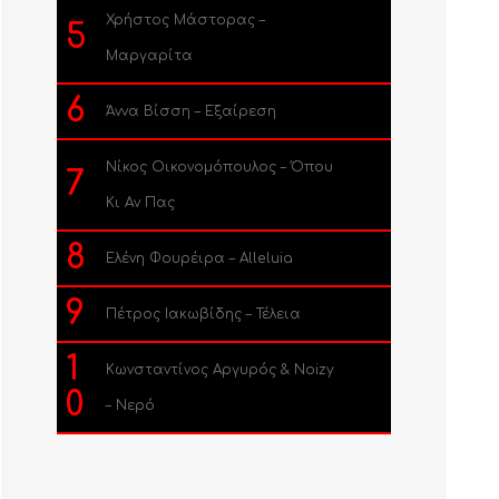
Χρήστος Μάστορας –
5
Μαργαρίτα
6
Άννα Βίσση – Εξαίρεση
Νίκος Οικονομόπουλος – Όπου
7
Κι Αν Πας
8
Ελένη Φουρέιρα – Alleluia
9
Πέτρος Ιακωβίδης – Τέλεια
1
Κωνσταντίνος Αργυρός & Noizy
0
– Νερό