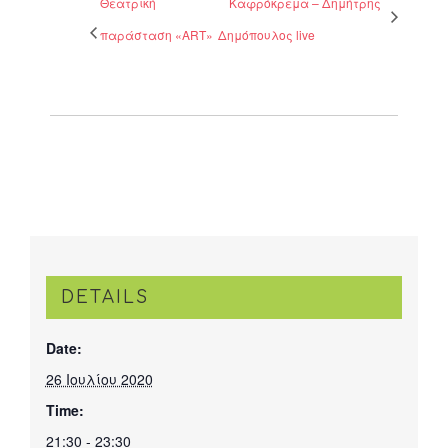
Θεατρική
Καφρόκρεμα – Δημήτρης
παράσταση «ART»
Δημόπουλος live
DETAILS
Date:
26 Ιουλίου 2020
Time:
21:30 - 23:30