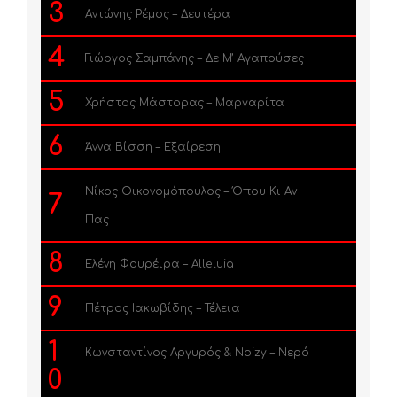
3
Αντώνης Ρέμος – Δευτέρα
4
Γιώργος Σαμπάνης – Δε Μ’ Αγαπούσες
5
Χρήστος Μάστορας – Μαργαρίτα
6
Άννα Βίσση – Εξαίρεση
Νίκος Οικονομόπουλος – Όπου Κι Αν
7
Πας
8
Ελένη Φουρέιρα – Alleluia
9
Πέτρος Ιακωβίδης – Τέλεια
1
Κωνσταντίνος Αργυρός & Noizy – Νερό
0