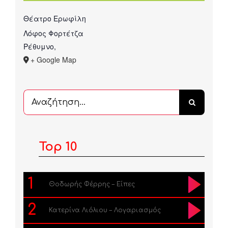
Θέατρο Ερωφίλη
Λόφος Φορτέτζα
Ρέθυμνο
,
+ Google Map
Αναζήτηση
...
Top 10
1
Θοδωρής Φέρρης – Είπες
2
Κατερίνα Λιόλιου – Λογαριασμός