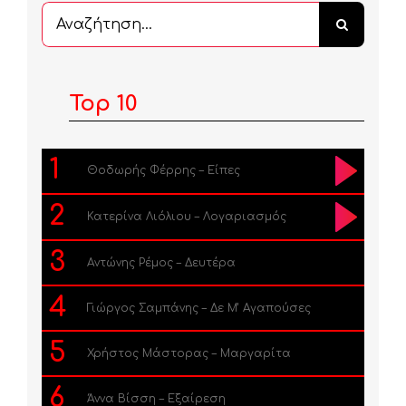
Αναζήτηση
...
Top 10
1
Θοδωρής Φέρρης – Είπες
2
Κατερίνα Λιόλιου – Λογαριασμός
3
Αντώνης Ρέμος – Δευτέρα
4
Γιώργος Σαμπάνης – Δε Μ’ Αγαπούσες
5
Χρήστος Μάστορας – Μαργαρίτα
6
Άννα Βίσση – Εξαίρεση