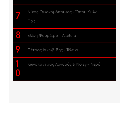
Νίκος Οικονομόπουλος – Όπου Κι Αν
7
Πας
8
Ελένη Φουρέιρα – Alleluia
9
Πέτρος Ιακωβίδης – Τέλεια
1
Κωνσταντίνος Αργυρός & Noizy – Νερό
0