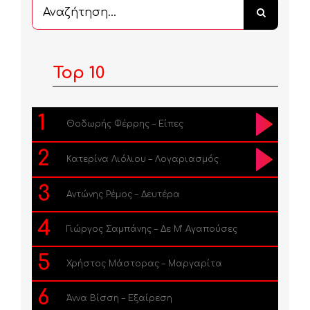
Αναζήτηση
...
Top 10
1
Θοδωρής Φέρρης – Είπες
2
Κατερίνα Λιόλιου – Λογαριασμός
3
Αντώνης Ρέμος – Δευτέρα
4
Γιώργος Σαμπάνης – Δε Μ’ Αγαπούσες
5
Χρήστος Μάστορας – Μαργαρίτα
6
Άννα Βίσση – Εξαίρεση