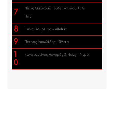
Νίκος Οικονομόπουλος – Όπου Κι Αν
7
Πας
8
Ελένη Φουρέιρα – Alleluia
9
Πέτρος Ιακωβίδης – Τέλεια
1
Κωνσταντίνος Αργυρός & Noizy – Νερό
0