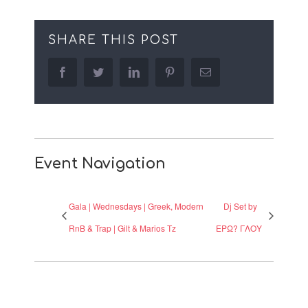
SHARE THIS POST
facebook
twitter
linkedin
pinterest
Email
Event Navigation
Gala | Wednesdays | Greek, Modern
Dj Set by
RnB & Trap | Gilt & Marios Tz
ΕΡΩ? ΓΛΟΥ