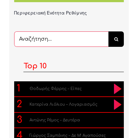
Περιφερειακή Ενότητα Ρεθύμνης
Αναζήτηση
...
Top 10
1
Θοδωρής Φέρρης – Είπες
2
Κατερίνα Λιόλιου – Λογαριασμός
3
Αντώνης Ρέμος – Δευτέρα
4
Γιώργος Σαμπάνης – Δε Μ’ Αγαπούσες