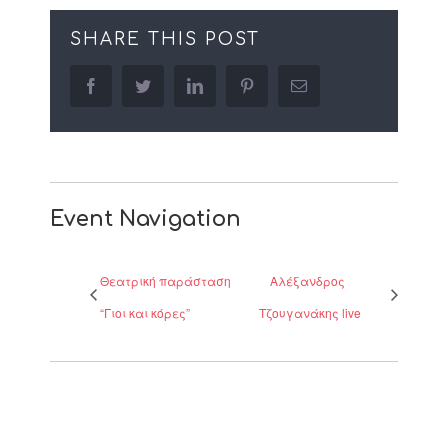
SHARE THIS POST
facebook
twitter
linkedin
pinterest
Email
Event Navigation
Θεατρική παράσταση
Αλέξανδρος
“Γιοι και κόρες”
Τζουγανάκης live