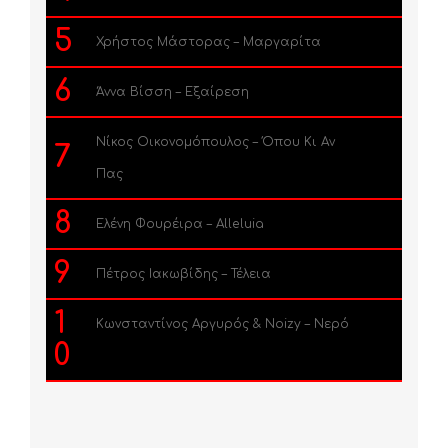
5
Χρήστος Μάστορας – Μαργαρίτα
6
Άννα Βίσση – Εξαίρεση
Νίκος Οικονομόπουλος – Όπου Κι Αν
7
Πας
8
Ελένη Φουρέιρα – Alleluia
9
Πέτρος Ιακωβίδης – Τέλεια
1
Κωνσταντίνος Αργυρός & Noizy – Νερό
0