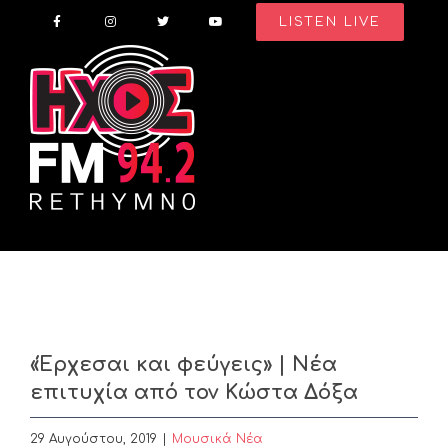
Skip
LISTEN LIVE
to
content
«Έρχεσαι και φεύγεις» | Νέα
επιτυχία από τον Κώστα Δόξα
29 Αυγούστου, 2019
|
Μουσικά Νέα