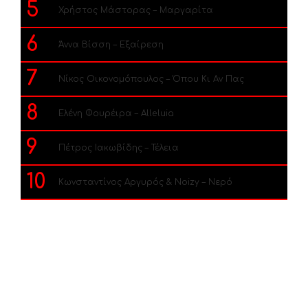
5
Χρήστος Μάστορας – Μαργαρίτα
6
Άννα Βίσση – Εξαίρεση
7
Νίκος Οικονομόπουλος – Όπου Κι Αν Πας
8
Ελένη Φουρέιρα – Alleluia
9
Πέτρος Ιακωβίδης – Τέλεια
10
Κωνσταντίνος Αργυρός & Noizy – Νερό