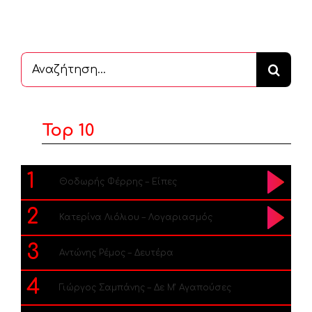
Αναζήτηση
...
Top 10
1
Θοδωρής Φέρρης – Είπες
2
Κατερίνα Λιόλιου – Λογαριασμός
3
Αντώνης Ρέμος – Δευτέρα
4
Γιώργος Σαμπάνης – Δε Μ’ Αγαπούσες