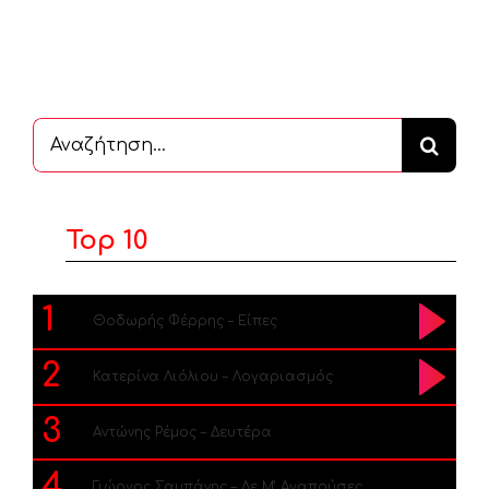
Αναζήτηση
...
Top 10
1
Θοδωρής Φέρρης – Είπες
2
Κατερίνα Λιόλιου – Λογαριασμός
3
Αντώνης Ρέμος – Δευτέρα
4
Γιώργος Σαμπάνης – Δε Μ’ Αγαπούσες