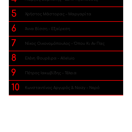
5
Χρήστος Μάστορας – Μαργαρίτα
6
Άννα Βίσση – Εξαίρεση
7
Νίκος Οικονομόπουλος – Όπου Κι Αν Πας
8
Ελένη Φουρέιρα – Alleluia
9
Πέτρος Ιακωβίδης – Τέλεια
10
Κωνσταντίνος Αργυρός & Noizy – Νερό