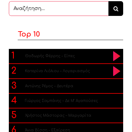
Αναζήτηση
...
Top 10
1
Θοδωρής Φέρρης – Είπες
2
Κατερίνα Λιόλιου – Λογαριασμός
3
Αντώνης Ρέμος – Δευτέρα
4
Γιώργος Σαμπάνης – Δε Μ’ Αγαπούσες
5
Χρήστος Μάστορας – Μαργαρίτα
6
Άννα Βίσση – Εξαίρεση