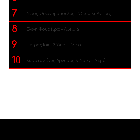
7
Νίκος Οικονομόπουλος – Όπου Κι Αν Πας
8
Ελένη Φουρέιρα – Alleluia
9
Πέτρος Ιακωβίδης – Τέλεια
10
Κωνσταντίνος Αργυρός & Noizy – Νερό