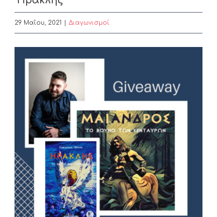
“Ηρακλής”
29 Μαΐου, 2021
|
Διαγωνισμοί
View
Larger
Image