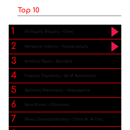
Top 10
1
Θοδωρής Φέρρης – Είπες
2
Κατερίνα Λιόλιου – Λογαριασμός
3
Αντώνης Ρέμος – Δευτέρα
4
Γιώργος Σαμπάνης – Δε Μ’ Αγαπούσες
5
Χρήστος Μάστορας – Μαργαρίτα
6
Άννα Βίσση – Εξαίρεση
7
Νίκος Οικονομόπουλος – Όπου Κι Αν Πας