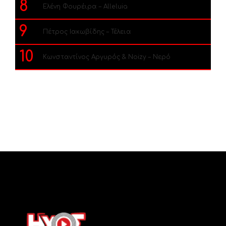
8
Ελένη Φουρέιρα – Alleluia
9
Πέτρος Ιακωβίδης – Τέλεια
10
Κωνσταντίνος Αργυρός & Noizy – Νερό