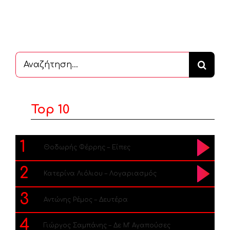
Αναζήτηση
...
Top 10
1
Θοδωρής Φέρρης – Είπες
2
Κατερίνα Λιόλιου – Λογαριασμός
3
Αντώνης Ρέμος – Δευτέρα
4
Γιώργος Σαμπάνης – Δε Μ’ Αγαπούσες