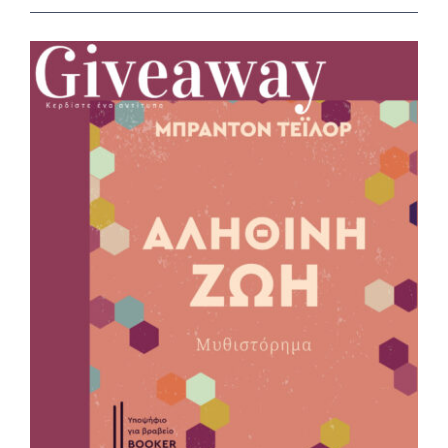
View
Larger
Image