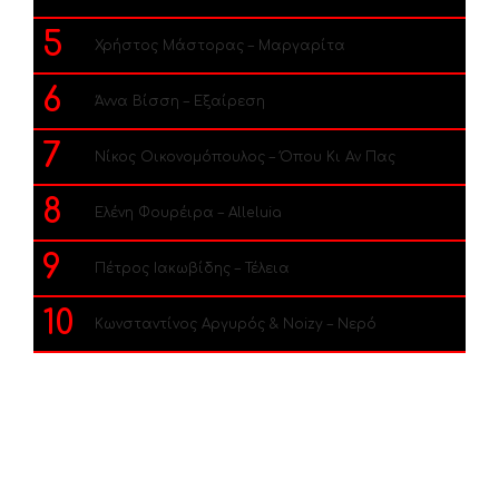
5
Χρήστος Μάστορας – Μαργαρίτα
6
Άννα Βίσση – Εξαίρεση
7
Νίκος Οικονομόπουλος – Όπου Κι Αν Πας
8
Ελένη Φουρέιρα – Alleluia
9
Πέτρος Ιακωβίδης – Τέλεια
10
Κωνσταντίνος Αργυρός & Noizy – Νερό