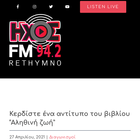
Skip
LISTEN LIVE
to
content
Κερδίστε ένα αντίτυπο του βιβλίου
“Αληθινή ζωή”
27 Απριλίου, 2021
|
Διαγωνισμοί