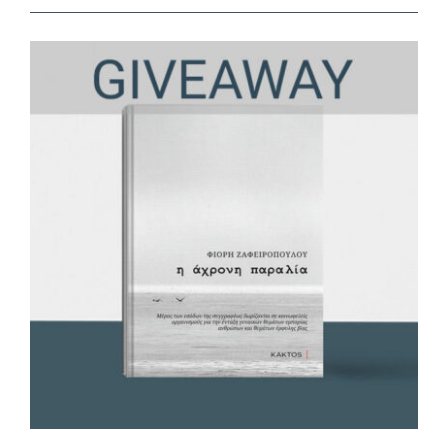
View
Larger
Image