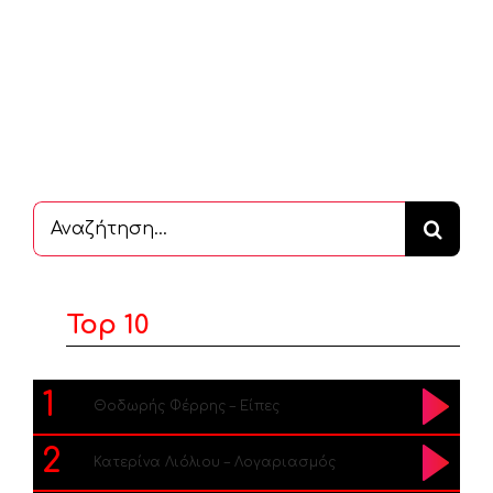
Αναζήτηση
...
Top 10
1
Θοδωρής Φέρρης – Είπες
2
Κατερίνα Λιόλιου – Λογαριασμός