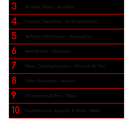
3
Αντώνης Ρέμος – Δευτέρα
4
Γιώργος Σαμπάνης – Δε Μ’ Αγαπούσες
5
Χρήστος Μάστορας – Μαργαρίτα
6
Άννα Βίσση – Εξαίρεση
7
Νίκος Οικονομόπουλος – Όπου Κι Αν Πας
8
Ελένη Φουρέιρα – Alleluia
9
Πέτρος Ιακωβίδης – Τέλεια
10
Κωνσταντίνος Αργυρός & Noizy – Νερό