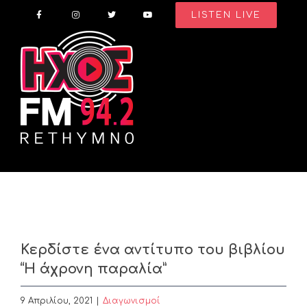
Skip
LISTEN LIVE
to
content
Κερδίστε ένα αντίτυπο του βιβλίου
“Η άχρονη παραλία”
9 Απριλίου, 2021
|
Διαγωνισμοί