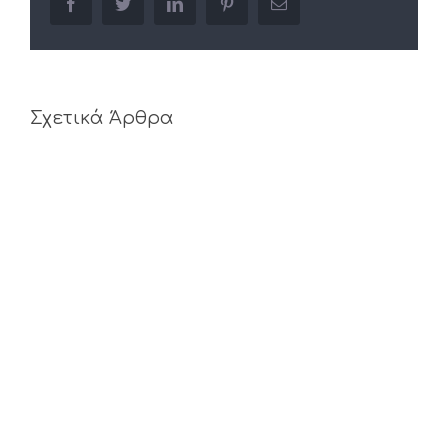
facebook
twitter
linkedin
pinterest
Email
Σχετικά Άρθρα