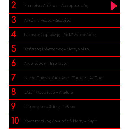
2
Κατερίνα Λιόλιου – Λογαριασμός
3
Αντώνης Ρέμος – Δευτέρα
4
Γιώργος Σαμπάνης – Δε Μ’ Αγαπούσες
5
Χρήστος Μάστορας – Μαργαρίτα
6
Άννα Βίσση – Εξαίρεση
7
Νίκος Οικονομόπουλος – Όπου Κι Αν Πας
8
Ελένη Φουρέιρα – Alleluia
9
Πέτρος Ιακωβίδης – Τέλεια
10
Κωνσταντίνος Αργυρός & Noizy – Νερό