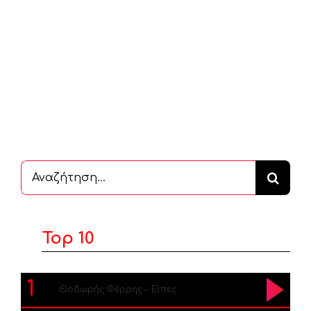
Αναζήτηση
...
Top 10
1
Θοδωρής Φέρρης – Είπες