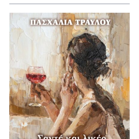
View
Larger
Image