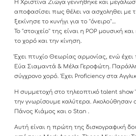
Η Χριστίνα Ζιώγα γεννήθηκε και μεγάλωσ
αποφασίσει πως θέλει να ασχοληθει με τ
ξεκίνησε το κυνήγι για το “όνειρο”…
Το “στοιχείο” της είναι η POP μουσική κ
το χορό και την κίνηση.
Έχει πτυχίο Θεωρίας αρμονίας, ενώ έχε
Εύα Σιαμαντά & Μέλα Γεροφώτη. Παράλληλ
σύγχρονο χορό. ‘Εχει Proficiency στα Αγγλι
Η συμμετοχή στο τηλεοπτικό talent show 
την γνωρίσουμε καλύτερα. Ακολούθησαν 
Πάνος Κιάμος και ο Stan .
Αυτή είναι η πρώτη της δισκογραφική δου