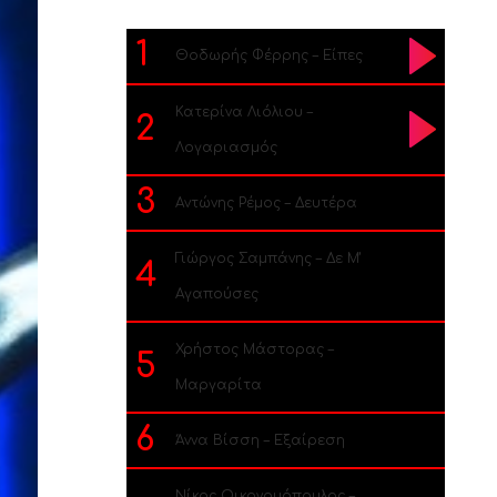
1
Θοδωρής Φέρρης – Είπες
Κατερίνα Λιόλιου –
2
Λογαριασμός
3
Αντώνης Ρέμος – Δευτέρα
Γιώργος Σαμπάνης – Δε Μ’
4
Αγαπούσες
Χρήστος Μάστορας –
5
Μαργαρίτα
6
Άννα Βίσση – Εξαίρεση
Νίκος Οικονομόπουλος –