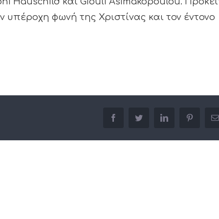
ni Hauschild και Giouli Asimakopoulou. Πρόκει
ν υπέροχη φωνή της Χριστίνας και τον έντονο
facebook
twitter
linkedin
pinterest