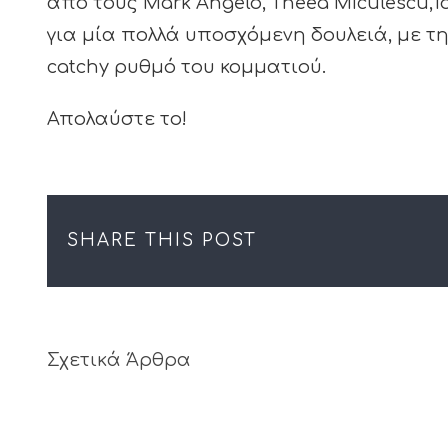
από τους Mark Angelo, Theea Miculescu,To
για μία πολλά υποσχόμενη δουλειά, με τη
catchy ρυθμό του κομματιού.
Απολαύστε το!
SHARE THIS POST
Σχετικά Άρθρα