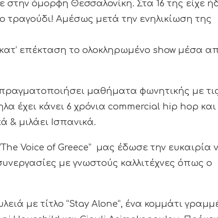
ε στην όμορφη Θεσσαλονίκη. Στα 16 της είχε ή
ο τραγούδι! Αμέσως μετά την ενηλικίωση της
αι κατ’ επέκταση το ολοκληρωμένο show μέσα α
ι πραγματοποιήσει μαθήματα φωνητικής με τι
α έχει κάνει 6 χρόνια commercial hip hop και
κά & μιλάει Ισπανικά.
“The Voice of Greece” μας έδωσε την ευκαιρία 
συνεργασίες με γνωστούς καλλιτέχνες όπως ο
λειά με τίτλο “Stay Alone”, ένα κομμάτι γραμμ