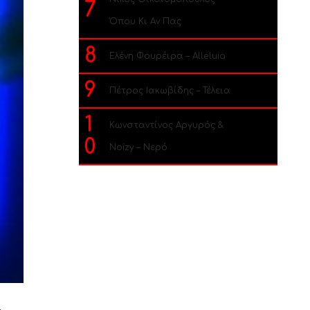
7
Όπου Κι Αν Πας
8
Ελένη Φουρέιρα – Alleluia
9
Πέτρος Ιακωβίδης – Τέλεια
1
Κωνσταντίνος Αργυρός &
0
Noizy – Νερό