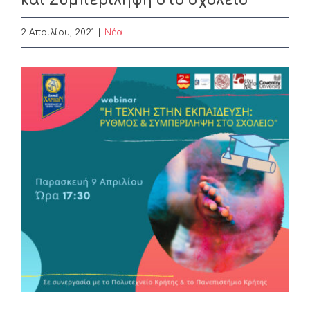
και Συμπερίληψη στο σχολείο”
2 Απριλίου, 2021
|
Nέα
View
Larger
Image