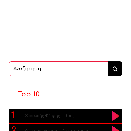
Αναζήτηση
...
Top 10
1
Θοδωρής Φέρρης – Είπες
2
Κατερίνα Λιόλιου – Λογαριασμός