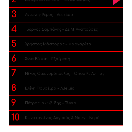
3
Αντώνης Ρέμος – Δευτέρα
4
Γιώργος Σαμπάνης – Δε Μ’ Αγαπούσες
5
Χρήστος Μάστορας – Μαργαρίτα
6
Άννα Βίσση – Εξαίρεση
7
Νίκος Οικονομόπουλος – Όπου Κι Αν Πας
8
Ελένη Φουρέιρα – Alleluia
9
Πέτρος Ιακωβίδης – Τέλεια
10
Κωνσταντίνος Αργυρός & Noizy – Νερό