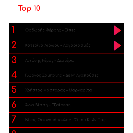
Top 10
1
Θοδωρής Φέρρης – Είπες
2
Κατερίνα Λιόλιου – Λογαριασμός
3
Αντώνης Ρέμος – Δευτέρα
4
Γιώργος Σαμπάνης – Δε Μ’ Αγαπούσες
5
Χρήστος Μάστορας – Μαργαρίτα
6
Άννα Βίσση – Εξαίρεση
7
Νίκος Οικονομόπουλος – Όπου Κι Αν Πας