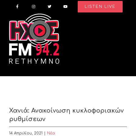
Skip
LISTEN LIVE
to
content
Χανιά: Ανακοίνωση κυκλοφοριακών
ρυθμίσεων
14 Απριλίου, 2021
|
Nέα