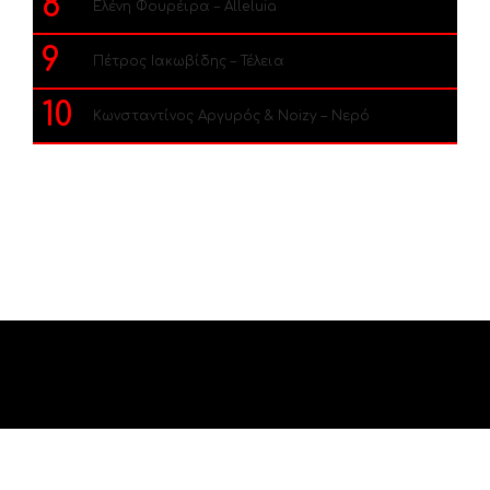
8
Ελένη Φουρέιρα – Alleluia
9
Πέτρος Ιακωβίδης – Τέλεια
10
Κωνσταντίνος Αργυρός & Noizy – Νερό