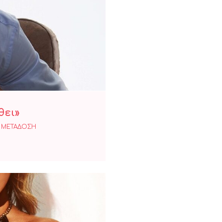
χει Μάθει»
θει»
 ΜΕΤΑΔΟΣΗ