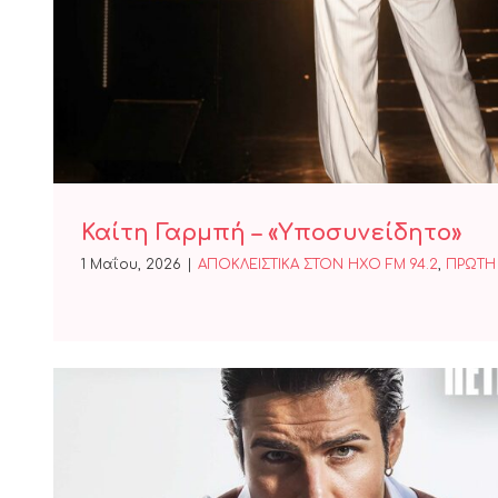
Καίτη Γαρμπή – «Υποσυν
Καίτη Γαρμπή – «Υποσυνείδητο»
1 Μαΐου, 2026
|
ΑΠΟΚΛΕΙΣΤΙΚΑ ΣΤΟΝ ΗΧΟ FM 94.2
,
ΠΡΩΤΗ