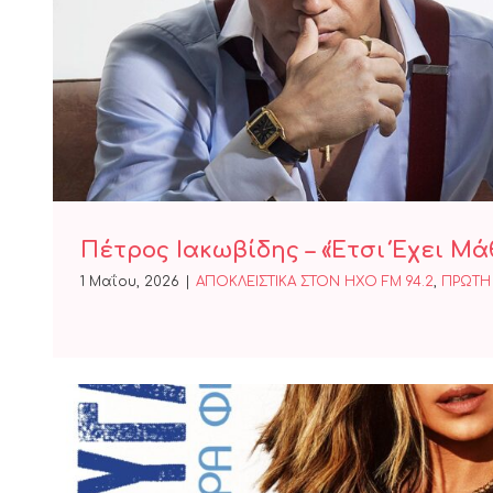
Πέτρος Ιακωβίδης – «Έτσι Έ
Πέτρος Ιακωβίδης – «Έτσι Έχει Μά
1 Μαΐου, 2026
|
ΑΠΟΚΛΕΙΣΤΙΚΑ ΣΤΟΝ ΗΧΟ FM 94.2
,
ΠΡΩΤΗ