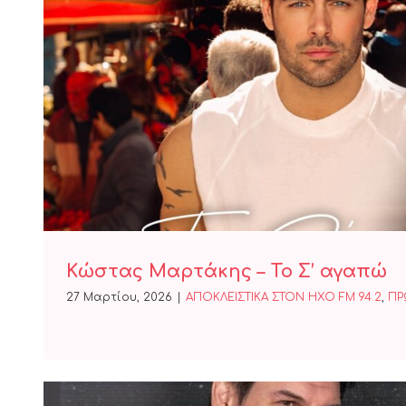
Κώστας Μαρτάκης – Το Σ
Κώστας Μαρτάκης – Το Σ’ αγαπώ
27 Μαρτίου, 2026
|
ΑΠΟΚΛΕΙΣΤΙΚΑ ΣΤΟΝ ΗΧΟ FM 94.2
,
ΠΡ