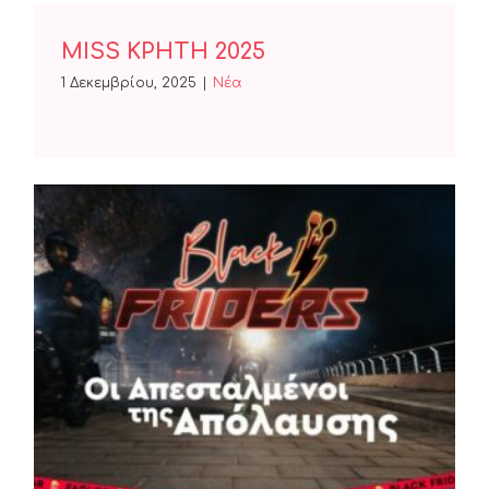
MISS ΚΡΗΤΗ 2025
1 Δεκεμβρίου, 2025
|
Nέα
Ήρθαν ξανά οι Black Friders
του Φαγί!