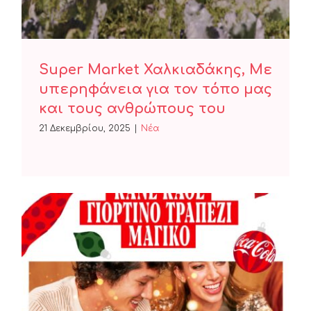
Super Market Χαλκιαδάκης, Με
υπερηφάνεια για τον τόπο μας
και τους ανθρώπους του
21 Δεκεμβρίου, 2025
|
Nέα
XMAS COCA-COLA DEALS