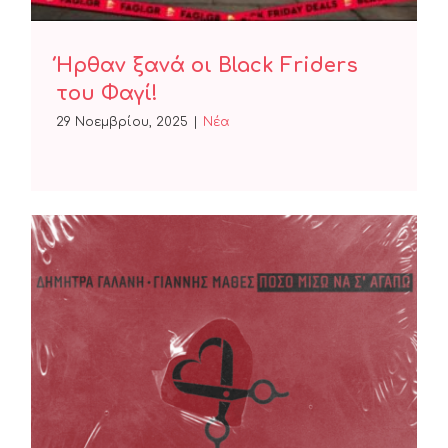
Ήρθαν ξανά οι Black Friders
του Φαγί!
29 Νοεμβρίου, 2025
|
Nέα
Δήμητρα Γαλάνη & Γιάννης
Μαθές – Πόσο Μισώ Να Σ’
Αγαπώ