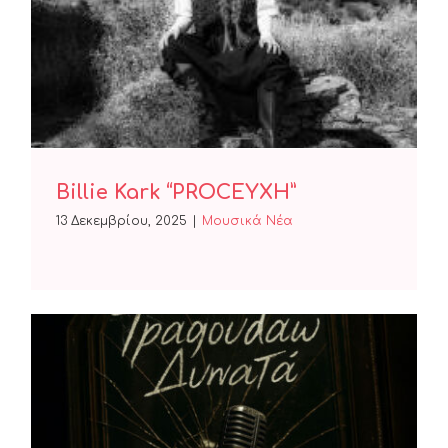
Billie Kark “PROCEYXH”
Billie Kark “PROCEYXH”
13 Δεκεμβρίου, 2025
|
Μουσικά Νέα