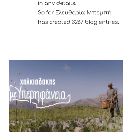
in any details.
So far Ελευθερία Μπεμπή
has created 3267 blog entries.
Super Market Χαλκιαδάκης,
Με υπερηφάνεια για τον τόπο
μας και τους ανθρώπους του