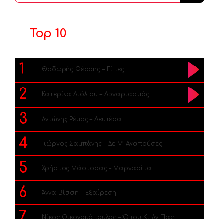
...
Top 10
1
Θοδωρής Φέρρης – Είπες
2
Κατερίνα Λιόλιου – Λογαριασμός
3
Αντώνης Ρέμος – Δευτέρα
4
Γιώργος Σαμπάνης – Δε Μ’ Αγαπούσες
5
Χρήστος Μάστορας – Μαργαρίτα
6
Άννα Βίσση – Εξαίρεση
7
Νίκος Οικονομόπουλος – Όπου Κι Αν Πας