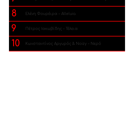
8
Ελένη Φουρέιρα – Alleluia
9
Πέτρος Ιακωβίδης – Τέλεια
10
Κωνσταντίνος Αργυρός & Noizy – Νερό