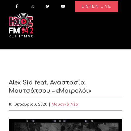
Skip
LISTEN LIVE
to
content
Alex Sid feat. Αναστασία
Μουτσάτσου – «Μοιρολόι»
10 Οκτωβρίου, 2020
|
Μουσικά Νέα
View