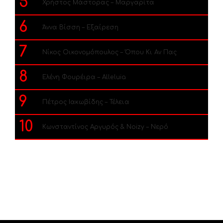
5
Χρήστος Μάστορας – Μαργαρίτα
6
Άννα Βίσση – Εξαίρεση
7
Νίκος Οικονομόπουλος – Όπου Κι Αν Πας
8
Ελένη Φουρέιρα – Alleluia
9
Πέτρος Ιακωβίδης – Τέλεια
10
Κωνσταντίνος Αργυρός & Noizy – Νερό