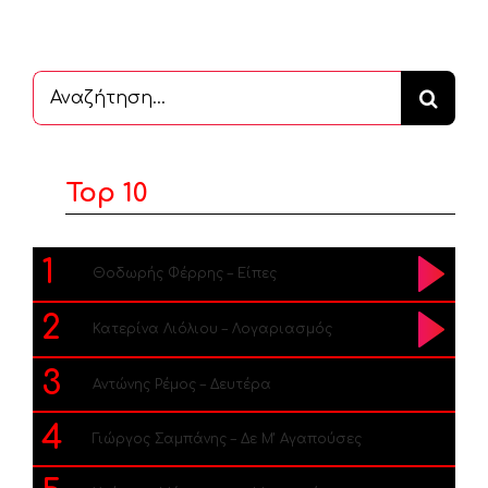
Αναζήτηση
...
Top 10
1
Θοδωρής Φέρρης – Είπες
2
Κατερίνα Λιόλιου – Λογαριασμός
3
Αντώνης Ρέμος – Δευτέρα
4
Γιώργος Σαμπάνης – Δε Μ’ Αγαπούσες