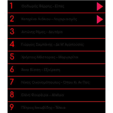
1
Θοδωρής Φέρρης – Είπες
2
Κατερίνα Λιόλιου – Λογαριασμός
3
Αντώνης Ρέμος – Δευτέρα
4
Γιώργος Σαμπάνης – Δε Μ’ Αγαπούσες
5
Χρήστος Μάστορας – Μαργαρίτα
6
Άννα Βίσση – Εξαίρεση
7
Νίκος Οικονομόπουλος – Όπου Κι Αν Πας
8
Ελένη Φουρέιρα – Alleluia
9
Πέτρος Ιακωβίδης – Τέλεια