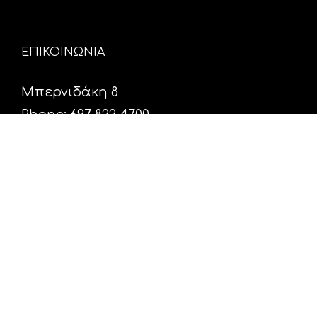
ΕΠΙΚΟΙΝΩΝΙΑ
Μπερνιδάκη 8
Phone: 697 822 4700
Email:
info@hxosfm.gr
Web:
HxosFm.gr
Ο Σταθμός