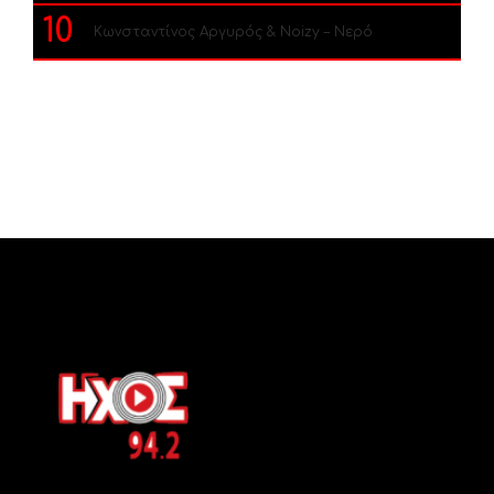
10
Κωνσταντίνος Αργυρός & Noizy – Νερό