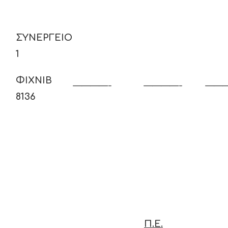
ΣΥΝΕΡΓΕΙΟ
1
ΦΙΧ
NIB
————-
————-
——
8136
Π.Ε.