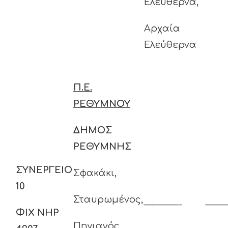
Ελεύθερνα,
Αρχαία
Ελεύθερνα
Π.Ε.
ΡΕΘΥΜΝΟΥ
ΔΗΜΟΣ
ΡΕΘΥΜΝΗΣ
ΣΥΝΕΡΓΕΙΟ
Σφακάκι,
10
Σταυρωμένος,
————-
——
ΦΙΧ ΝΗΡ
Πηγιανός