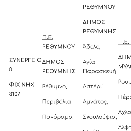
ΡΕΘΥΜΝΟΥ
ΔΗΜΟΣ
ΡΕΘΥΜΝΗΣ
Π.Ε.
Π.Ε
ΡΕΘΥΜΝΟΥ
Άδελε,
ΔΗ
ΣΥΝΕΡΓΕΙΟ
ΔΗΜΟΣ
Αγία
ΜΥΛ
8
ΡΕΘΥΜΝΗΣ
Παρασκευή,
Ρουμ
ΦΙΧ ΝΗΧ
Ρέθυμνο,
Αστέρι΄
3107
Πέρ
Περιβόλια,
Αμνάτος,
Αχλα
Πανόραμα
Σκουλούφια,
Άλφ