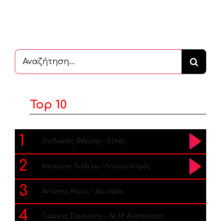
Αναζήτηση
...
Top 10
1
Θοδωρής Φέρρης – Είπες
2
Κατερίνα Λιόλιου – Λογαριασμός
3
Αντώνης Ρέμος – Δευτέρα
4
Γιώργος Σαμπάνης – Δε Μ’ Αγαπούσες