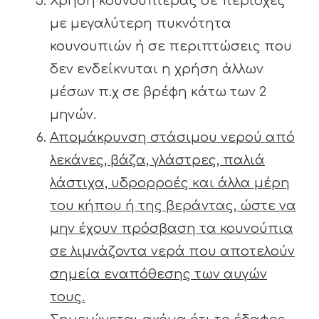
Χρήση κουνουπιέρας σε περιοχές
με μεγαλύτερη πυκνότητα
κουνουπιών ή σε περιπτώσεις που
δεν ενδείκνυται η χρήση άλλων
μέσων π.χ σε βρέφη κάτω των 2
μηνών.
Απομάκρυνση στάσιμου νερού από
λεκάνες, βάζα, γλάστρες, παλιά
λάστιχα, υδρορροές και άλλα μέρη
του κήπου ή της βεράντας, ώστε να
μην έχουν πρόσβαση τα κουνούπια
σε λιμνάζοντα νερά που αποτελούν
σημεία εναπόθεσης των αυγών
τους.