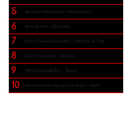
5
Χρήστος Μάστορας – Μαργαρίτα
6
Άννα Βίσση – Εξαίρεση
7
Νίκος Οικονομόπουλος – Όπου Κι Αν Πας
8
Ελένη Φουρέιρα – Alleluia
9
Πέτρος Ιακωβίδης – Τέλεια
10
Κωνσταντίνος Αργυρός & Noizy – Νερό