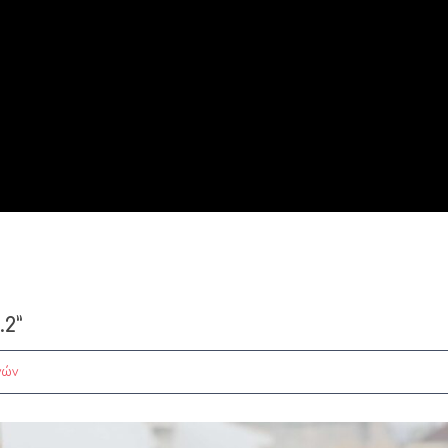
2”
νών