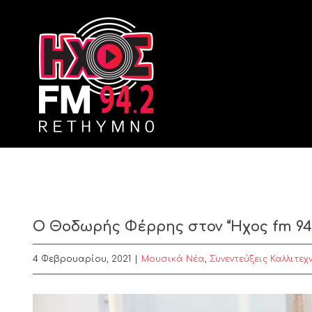
Skip
to
content
Ο Θοδωρής Φέρρης στον “Ήχος fm 94.
4 Φεβρουαρίου, 2021
|
Μουσικά Νέα
,
Συνεντεύξεις Καλλιτεχ
View