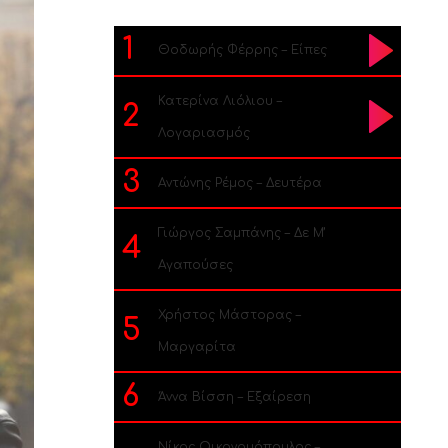
1
Θοδωρής Φέρρης – Είπες
Κατερίνα Λιόλιου –
2
Λογαριασμός
3
Αντώνης Ρέμος – Δευτέρα
Γιώργος Σαμπάνης – Δε Μ’
4
Αγαπούσες
Χρήστος Μάστορας –
5
Μαργαρίτα
6
Άννα Βίσση – Εξαίρεση
Νίκος Οικονομόπουλος –