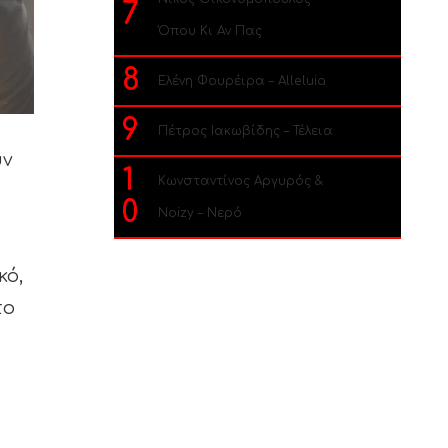
7
Όπου Κι Αν Πας
8
Ελένη Φουρέιρα – Alleluia
9
Πέτρος Ιακωβίδης – Τέλεια
υν
1
Κωνσταντίνος Αργυρός &
0
Noizy – Νερό
κό,
το