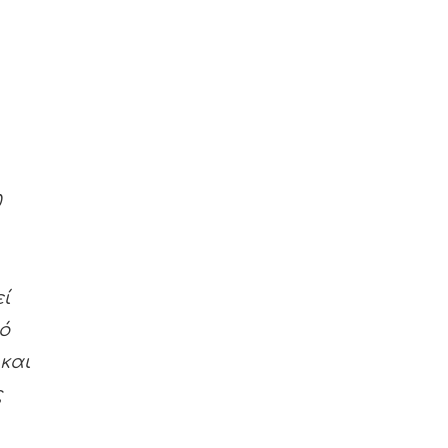
0
εί
ό
 και
ς