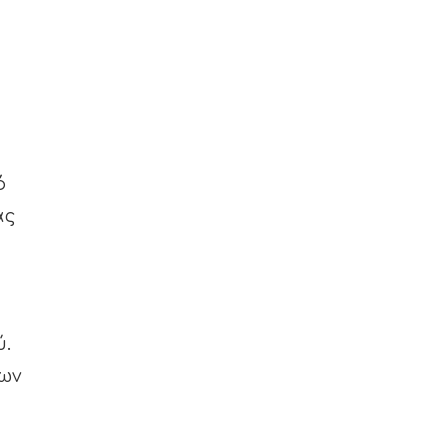
ό
ας
.
ων