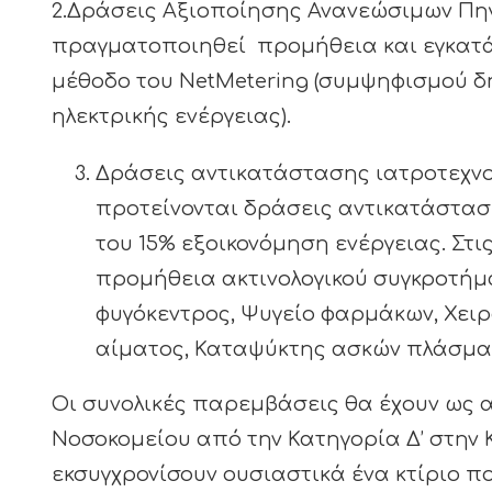
2.Δράσεις Αξιοποίησης Ανανεώσιμων Πηγ
πραγματοποιηθεί προμήθεια και εγκατά
μέθοδο του NetMetering (συμψηφισμού 
ηλεκτρικής ενέργειας).
Δράσεις αντικατάστασης ιατροτεχνο
προτείνονται δράσεις αντικατάστασ
του 15% εξοικονόμηση ενέργειας. Στι
προμήθεια ακτινολογικού συγκροτή
φυγόκεντρος, Ψυγείο φαρμάκων, Χει
αίματος, Καταψύκτης ασκών πλάσματ
Οι συνολικές παρεμβάσεις θα έχουν ως 
Νοσοκομείου από την Κατηγορία Δ’ στην 
εκσυγχρονίσουν ουσιαστικά ένα κτίριο π