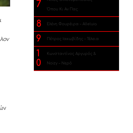
7
Όπου Κι Αν Πας
ι
8
Ελένη Φουρέιρα – Alleluia
9
λον
Πέτρος Ιακωβίδης – Τέλεια
1
Κωνσταντίνος Αργυρός &
0
Noizy – Νερό
ών