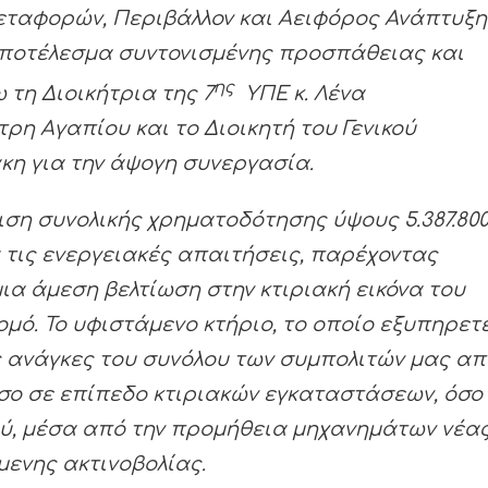
ταφορών, Περιβάλλον και Αειφόρος Ανάπτυξη
, αποτέλεσμα συντονισμένης προσπάθειας και
ης
τη Διοικήτρια της 7
ΥΠΕ κ.
Λένα
τρη Αγαπίου
και το Διοικητή του Γενικού
άκη
για την άψογη συνεργασία.
μιση συνολικής χρηματοδότησης ύψους
5.387.80
 τις ενεργειακές απαιτήσεις, παρέχοντας
ια άμεση βελτίωση στην κτιριακή εικόνα του
μό. Το υφιστάμενο κτήριο, το οποίο εξυπηρετ
ές ανάγκες του συνόλου των συμπολιτών μας απ
όσο σε επίπεδο κτιριακών εγκαταστάσεων, όσο
ού, μέσα από την προμήθεια μηχανημάτων νέα
ενης ακτινοβολίας.