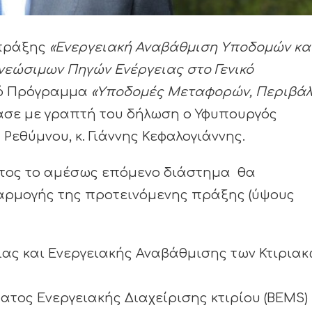
 πράξης
«Ενεργειακή Αναβάθμιση Υποδομών κα
νεώσιμων Πηγών Ενέργειας στο Γενικό
κό Πρόγραμμα
«Υποδομές Μεταφορών, Περιβάλ
ασε με γραπτή του δήλωση ο Υφυπουργός
Ρεθύμνου, κ.
Γιάννης Κεφαλογιάννης.
ατος το αμέσως επόμενο διάστημα θα
φαρμογής της προτεινόμενης πράξης (ύψους
ας και Ενεργειακής Αναβάθμισης των Κτιριακ
τος Ενεργειακής Διαχείρισης κτιρίου (BEMS)