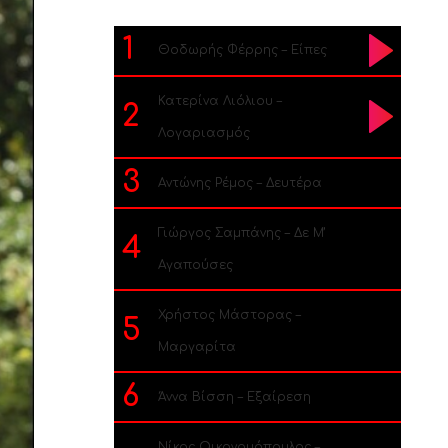
1
Θοδωρής Φέρρης – Είπες
Κατερίνα Λιόλιου –
2
Λογαριασμός
3
Αντώνης Ρέμος – Δευτέρα
Γιώργος Σαμπάνης – Δε Μ’
4
Αγαπούσες
Χρήστος Μάστορας –
5
Μαργαρίτα
6
Άννα Βίσση – Εξαίρεση
Νίκος Οικονομόπουλος –