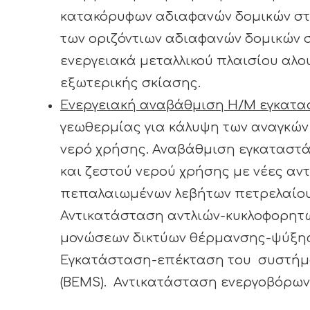
κατακόρυφων αδιαφανών δομικών στο
των οριζόντιων αδιαφανών δομικών σ
ενεργειακά μεταλλικού πλαισίου αλ
εξωτερικής σκίασης.
Ενεργειακή αναβάθμιση Η/Μ εγκατα
γεωθερμίας για κάλυψη των αναγκών 
νερό χρήσης. Αναβάθμιση εγκαταστ
και ζεστού νερού χρήσης με νέες αν
πεπαλαιωμένων λεβήτων πετρελαίου 
Αντικατάσταση αντλιών-κυκλοφορητώ
μονώσεων δικτύων θέρμανσης-ψύξης
Εγκατάσταση-επέκταση του συστήμα
(ΒΕΜS). Αντικατάσταση ενεργοβόρων