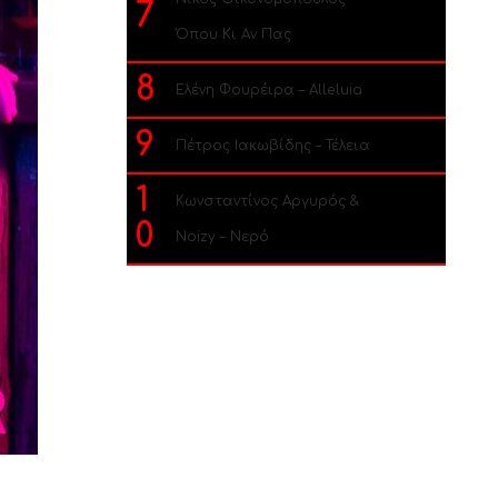
7
Όπου Κι Αν Πας
8
Ελένη Φουρέιρα – Alleluia
9
Πέτρος Ιακωβίδης – Τέλεια
1
Κωνσταντίνος Αργυρός &
0
Noizy – Νερό