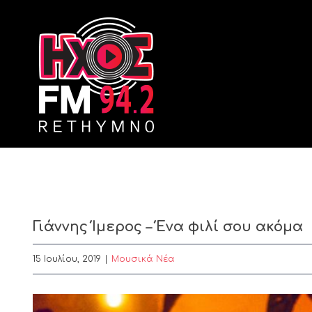
Skip
to
content
Γιάννης Ίμερος – Ένα φιλί σου ακόμα
15 Ιουλίου, 2019
|
Μουσικά Νέα
View