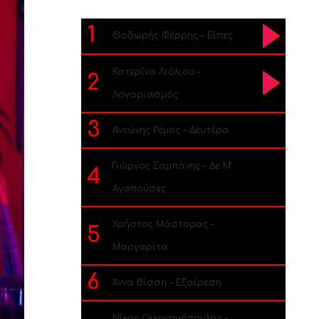
1
Θοδωρής Φέρρης – Είπες
Κατερίνα Λιόλιου –
2
Λογαριασμός
3
Αντώνης Ρέμος – Δευτέρα
Γιώργος Σαμπάνης – Δε Μ’
4
Αγαπούσες
Χρήστος Μάστορας –
5
Μαργαρίτα
6
Άννα Βίσση – Εξαίρεση
Νίκος Οικονομόπουλος –