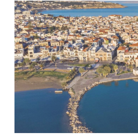
View
Larger
Image