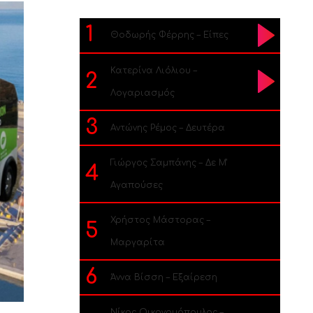
1
Θοδωρής Φέρρης – Είπες
Κατερίνα Λιόλιου –
2
Λογαριασμός
3
Αντώνης Ρέμος – Δευτέρα
Γιώργος Σαμπάνης – Δε Μ’
4
Αγαπούσες
Χρήστος Μάστορας –
5
Μαργαρίτα
6
Άννα Βίσση – Εξαίρεση
Νίκος Οικονομόπουλος –