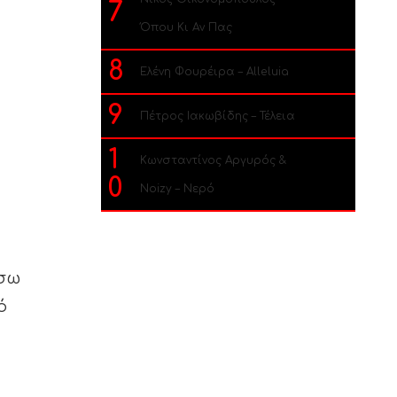
7
Όπου Κι Αν Πας
8
Ελένη Φουρέιρα – Alleluia
9
Πέτρος Ιακωβίδης – Τέλεια
1
Κωνσταντίνος Αργυρός &
0
Noizy – Νερό
έσω
ό