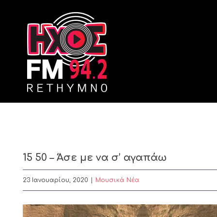
Skip
to
content
15 50 – Άσε με να σ’ αγαπάω
23 Ιανουαρίου, 2020
|
Μουσικά Νέα
View