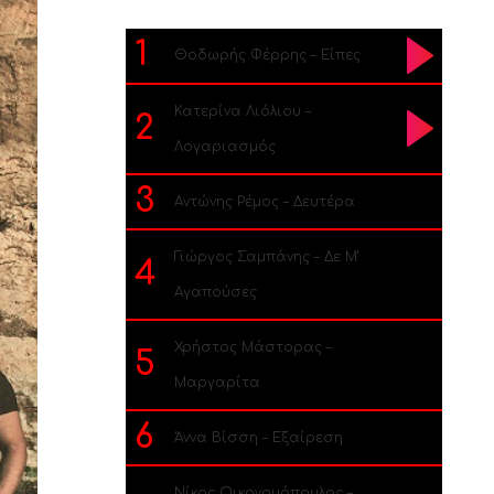
1
Θοδωρής Φέρρης – Είπες
Κατερίνα Λιόλιου –
2
Λογαριασμός
3
Αντώνης Ρέμος – Δευτέρα
Γιώργος Σαμπάνης – Δε Μ’
4
Αγαπούσες
Χρήστος Μάστορας –
5
Μαργαρίτα
6
Άννα Βίσση – Εξαίρεση
Νίκος Οικονομόπουλος –