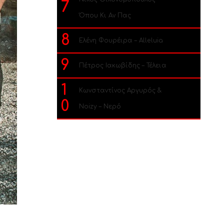
7
Όπου Κι Αν Πας
8
Ελένη Φουρέιρα – Alleluia
9
Πέτρος Ιακωβίδης – Τέλεια
1
Κωνσταντίνος Αργυρός &
0
Noizy – Νερό