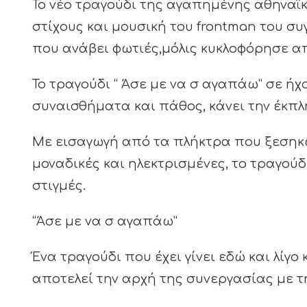
Το νέο τραγούδι της αγαπημένης αθηναϊκ
στίχους και μουσική του frontman του συ
που ανάβει φωτιές,μόλις κυκλοφόρησε απ
Το τραγούδι “ Άσε με να σ αγαπάω” σε ήχο
συναισθήματα και πάθος, κάνει την έκπλ
Με εισαγωγή από τα πλήκτρα που ξεσηκώ
μοναδικές και ηλεκτρισμένες, το τραγούδ
στιγμές.
“Άσε με να σ αγαπάω”
Ένα τραγούδι που έχει γίνει εδώ και λίγο
αποτελεί την αρχή της συνεργασίας με τη