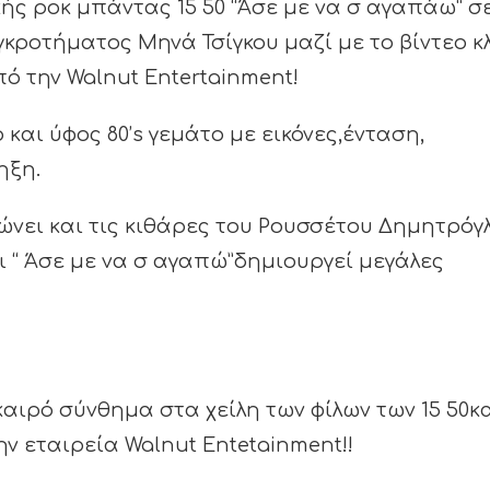
ής ροκ μπάντας 15 50 “Άσε με να σ αγαπάω” σ
γκροτήματος Μηνά Τσίγκου μαζί με το βίντεο κ
ό την Walnut Entertainment!
 και ύφος 80’s γεμάτο με εικόνες,ένταση,
ηξη.
νει και τις κιθάρες του Ρουσσέτου Δημητρόγ
ι “ Άσε με να σ αγαπώ”δημιουργεί μεγάλες
 καιρό σύνθημα στα χείλη των φίλων των 15 50κ
ν εταιρεία Walnut Entetainment!!