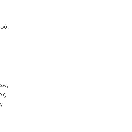
ού,
ων,
ας
ς