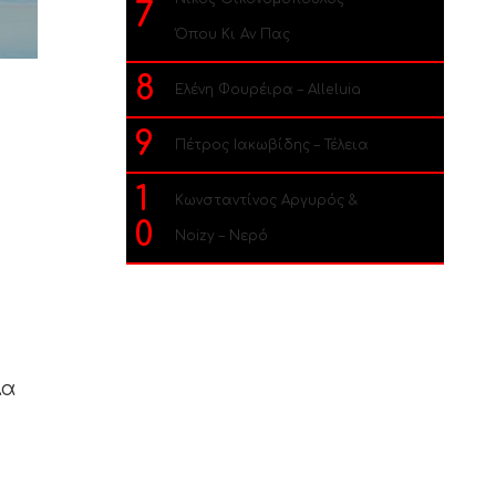
7
Όπου Κι Αν Πας
8
Ελένη Φουρέιρα – Alleluia
9
Πέτρος Ιακωβίδης – Τέλεια
1
Κωνσταντίνος Αργυρός &
0
Noizy – Νερό
λα