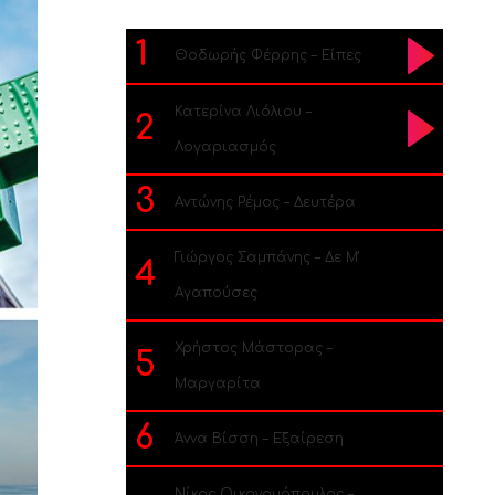
1
Θοδωρής Φέρρης – Είπες
Κατερίνα Λιόλιου –
2
Λογαριασμός
3
Αντώνης Ρέμος – Δευτέρα
Γιώργος Σαμπάνης – Δε Μ’
4
Αγαπούσες
Χρήστος Μάστορας –
5
Μαργαρίτα
6
Άννα Βίσση – Εξαίρεση
Νίκος Οικονομόπουλος –