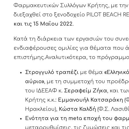
Φαρμακευτικών Συλλόγων Κρήτης, με την
διεξαχθεί στο ξενοδοχείο PILOT BEACH R
και τις 15 Μαΐου 2022
.
Κατά τη διάρκεια των εργασιών του συ
ενδιαφέρουσες ομιλίες για θέματα που 
επιστήμης.Αναλυτικότερα, το πρόγραμμα
Στρογγυλό τραπέζι
με θέμα
«Ελληνικ
αύριο»
, με τη συμμετοχή του προέδρ
του ΙΔΕΕΑΦ κ.
Σεραφείμ Ζήκα
, και τ
Κρήτης κ.κ.:
Εμμανουήλ Κατσαράκη
(Φ
Ηρακλείου),
Κώστα Καλδή
(Φ.Σ. Λασιθ
Ενότητα για τη meta εποχή του φαρ
μεταρρυθμίσεις, τις ζυμώσεις και τ