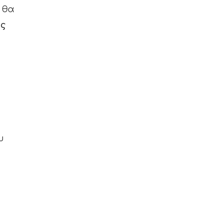
, θα
ως
υ