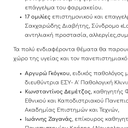
επάγγελμα του φαρμακείου.
17 ομιλίες
επιστημονικού και επαγγελ
Σακχαρώδης Διαβήτης, Σύνδρομο «Lon
αντηλιακή προστασία, αλλεργίες,συ
Τα πολύ ενδιαφέροντα θέματα θα παρουσ
χώρο της υγείας και τον πανεπιστημιακό χ
Aργυρώ Γκόγκου
, ειδικός παθολόγος
διευθύντρια ΕΣΥ- Α’ Παθολογική Κλιν
Κωνσταντίνος Δεμέτζος
, καθηγητής 
Εθνικού και Καποδιστριακού Πανεπι
Ακαδημίας Επιστημών και Τεχνών,
Ιωάννης Ζαγανάς
, επίκουρος καθηγη