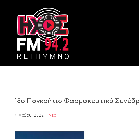
Skip
to
content
15ο Παγκρήτιο Φαρμακευτικό Συνέδρ
4 Μαΐου, 2022
|
Nέα
View