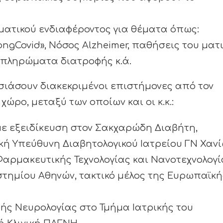
ματικού ενδιαφέροντος για θέματα όπως:
gCovid», Νόσος Alzheimer, παθήσεις του ματι
μπληρώματα διατροφής κ.ά.
ιάσουν διακεκριμένοι επιστήμονες από τον
ώρο, μεταξύ των οποίων και οι κ.κ.:
 με εξειδίκευση στον Σακχαρώδη Διαβήτη,
ική Υπεύθυνη Διαβητολογικού Ιατρείου ΓΝ Χανί
Φαρμακευτικής Τεχνολογίας και Νανοτεχνολογί
στημίου Αθηνών, τακτικό μέλος της Ευρωπαϊκή
τής Νευρολογίας στο Τμήμα Ιατρικής του