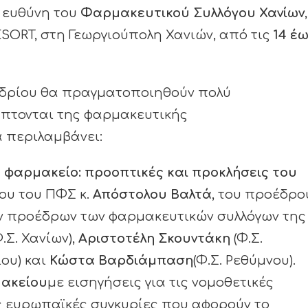
 ευθύνη του
Φαρμακευτικού Συλλόγου Χανίων
ESORT, στη Γεωργιούπολη Χανιών, από τις
14 έ
νεδρίου θα πραγματοποιηθούν πολύ
άπτονται της φαρμακευτικής
 περιλαμβάνει:
ό φαρμακείο: προοπτικές και προκλήσεις του
ου του ΠΦΣ κ.
Απόστολου Βαλτά
, του προέδρο
ων προέδρων των φαρμακευτικών συλλόγων της
.Σ. Χανίων),
Αριστοτέλη Σκουντάκη
(Φ.Σ.
ίου) και
Κώστα Βαρδιάμπαση
(Φ.Σ. Ρεθύμνου).
μακείου
με εισηγήσεις για τις νομοθετικές
ις ευρωπαϊκές συγκυρίες που αφορούν το