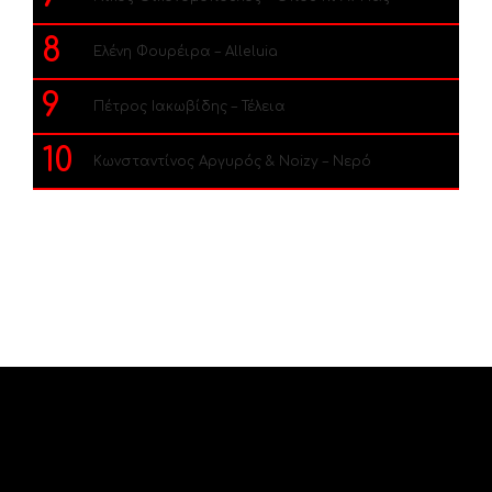
8
Ελένη Φουρέιρα – Alleluia
9
Πέτρος Ιακωβίδης – Τέλεια
10
Κωνσταντίνος Αργυρός & Noizy – Νερό