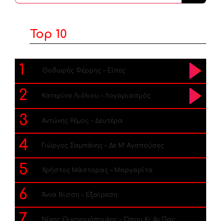
...
Top 10
1
Θοδωρής Φέρρης – Είπες
2
Κατερίνα Λιόλιου – Λογαριασμός
3
Αντώνης Ρέμος – Δευτέρα
4
Γιώργος Σαμπάνης – Δε Μ’ Αγαπούσες
5
Χρήστος Μάστορας – Μαργαρίτα
6
Άννα Βίσση – Εξαίρεση
7
Νίκος Οικονομόπουλος – Όπου Κι Αν Πας