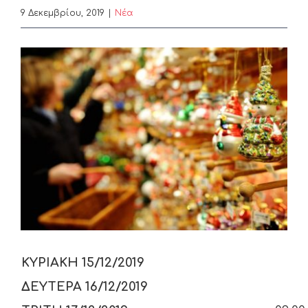
9 Δεκεμβρίου, 2019
|
Nέα
View
Larger
Image
ΚΥΡΙΑΚΗ 15/12/2019
11
ΔΕΥΤΕΡΑ 16/12/2019
09