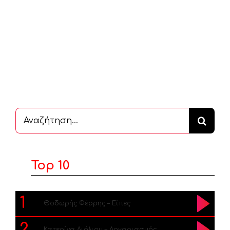
Αναζήτηση
...
Top 10
1
Θοδωρής Φέρρης – Είπες
2
Κατερίνα Λιόλιου – Λογαριασμός