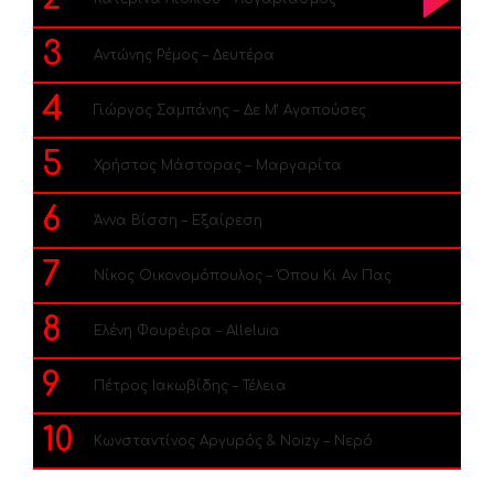
3
Αντώνης Ρέμος – Δευτέρα
4
Γιώργος Σαμπάνης – Δε Μ’ Αγαπούσες
5
Χρήστος Μάστορας – Μαργαρίτα
6
Άννα Βίσση – Εξαίρεση
7
Νίκος Οικονομόπουλος – Όπου Κι Αν Πας
8
Ελένη Φουρέιρα – Alleluia
9
Πέτρος Ιακωβίδης – Τέλεια
10
Κωνσταντίνος Αργυρός & Noizy – Νερό