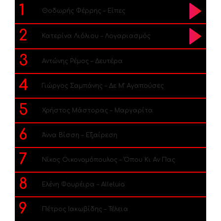
1
Θοδωρής Φέρρης – Είπες
2
Κατερίνα Λιόλιου – Λογαριασμός
3
Αντώνης Ρέμος – Δευτέρα
4
Γιώργος Σαμπάνης – Δε Μ’ Αγαπούσες
5
Χρήστος Μάστορας – Μαργαρίτα
6
Άννα Βίσση – Εξαίρεση
7
Νίκος Οικονομόπουλος – Όπου Κι Αν Πας
8
Ελένη Φουρέιρα – Alleluia
9
Πέτρος Ιακωβίδης – Τέλεια