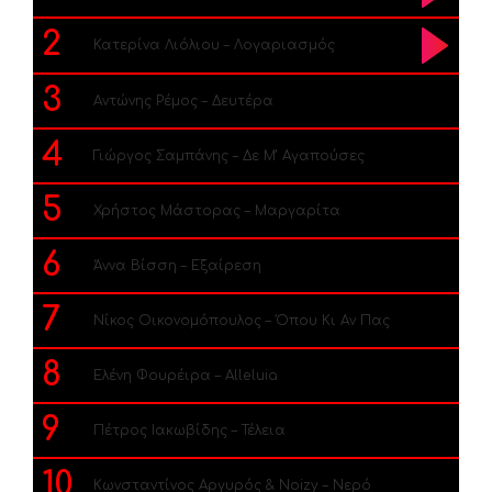
2
Κατερίνα Λιόλιου – Λογαριασμός
3
Αντώνης Ρέμος – Δευτέρα
4
Γιώργος Σαμπάνης – Δε Μ’ Αγαπούσες
5
Χρήστος Μάστορας – Μαργαρίτα
6
Άννα Βίσση – Εξαίρεση
7
Νίκος Οικονομόπουλος – Όπου Κι Αν Πας
8
Ελένη Φουρέιρα – Alleluia
9
Πέτρος Ιακωβίδης – Τέλεια
10
Κωνσταντίνος Αργυρός & Noizy – Νερό