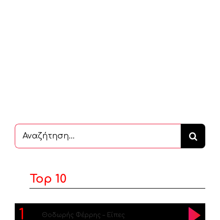
Αναζήτηση
...
Top 10
1
Θοδωρής Φέρρης – Είπες