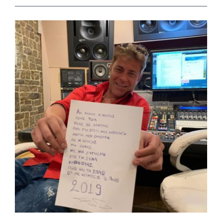
View
Larger
Image