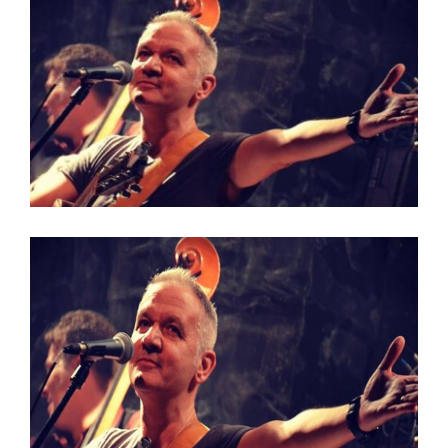
View
Larger
Image