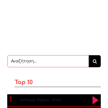
Αναζήτηση
...
Top 10
1
Θοδωρής Φέρρης – Είπες