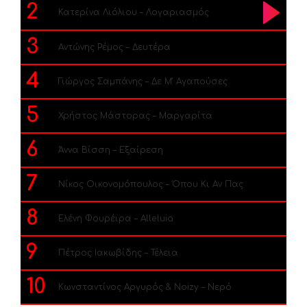
2
Κατερίνα Λιόλιου – Λογαριασμός
3
Αντώνης Ρέμος – Δευτέρα
4
Γιώργος Σαμπάνης – Δε Μ’ Αγαπούσες
5
Χρήστος Μάστορας – Μαργαρίτα
6
Άννα Βίσση – Εξαίρεση
7
Νίκος Οικονομόπουλος – Όπου Κι Αν Πας
8
Ελένη Φουρέιρα – Alleluia
9
Πέτρος Ιακωβίδης – Τέλεια
10
Κωνσταντίνος Αργυρός & Noizy – Νερό