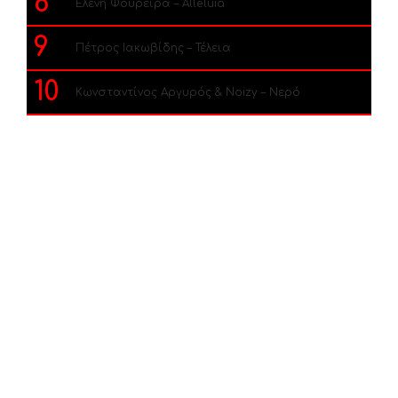
8
Ελένη Φουρέιρα – Alleluia
9
Πέτρος Ιακωβίδης – Τέλεια
10
Κωνσταντίνος Αργυρός & Noizy – Νερό