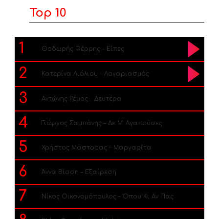
Top 10
1
Θοδωρής Φέρρης – Είπες
2
Κατερίνα Λιόλιου – Λογαριασμός
3
Αντώνης Ρέμος – Δευτέρα
4
Γιώργος Σαμπάνης – Δε Μ’ Αγαπούσες
5
Χρήστος Μάστορας – Μαργαρίτα
6
Άννα Βίσση – Εξαίρεση
7
Νίκος Οικονομόπουλος – Όπου Κι Αν Πας