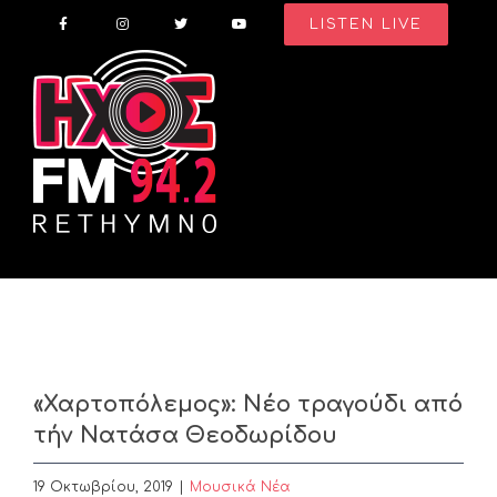
Skip
LISTEN LIVE
to
content
«Χαρτοπόλεμος»: Νέο τραγούδι από
τήν Νατάσα Θεοδωρίδου
19 Οκτωβρίου, 2019
|
Μουσικά Νέα