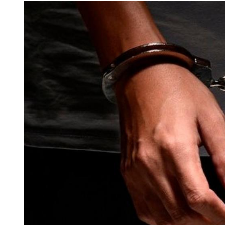
View
Larger
Image