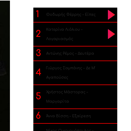
1
Θοδωρής Φέρρης – Είπες
Κατερίνα Λιόλιου –
2
Λογαριασμός
3
Αντώνης Ρέμος – Δευτέρα
Γιώργος Σαμπάνης – Δε Μ’
4
Αγαπούσες
Χρήστος Μάστορας –
5
Μαργαρίτα
6
Άννα Βίσση – Εξαίρεση
Νίκος Οικονομόπουλος –