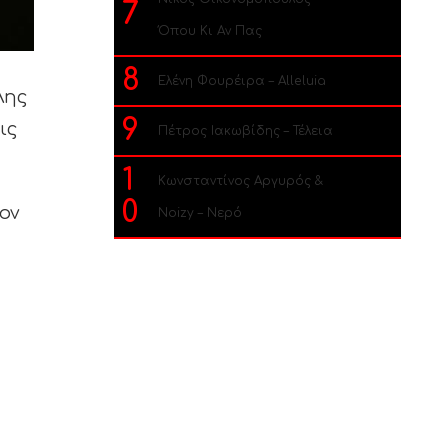
7
Όπου Κι Αν Πας
8
Ελένη Φουρέιρα – Alleluia
λης
9
ις
Πέτρος Ιακωβίδης – Τέλεια
1
Κωνσταντίνος Αργυρός &
0
ον
Noizy – Νερό