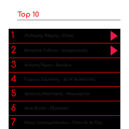
Top 10
1
Θοδωρής Φέρρης – Είπες
2
Κατερίνα Λιόλιου – Λογαριασμός
3
Αντώνης Ρέμος – Δευτέρα
4
Γιώργος Σαμπάνης – Δε Μ’ Αγαπούσες
5
Χρήστος Μάστορας – Μαργαρίτα
6
Άννα Βίσση – Εξαίρεση
7
Νίκος Οικονομόπουλος – Όπου Κι Αν Πας