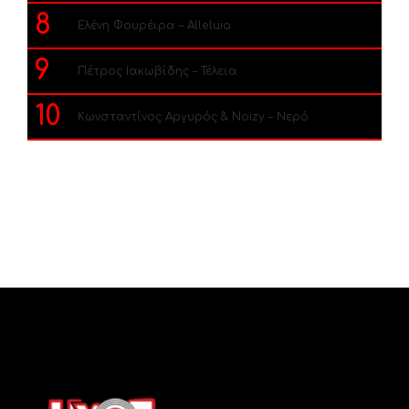
8
Ελένη Φουρέιρα – Alleluia
9
Πέτρος Ιακωβίδης – Τέλεια
10
Κωνσταντίνος Αργυρός & Noizy – Νερό