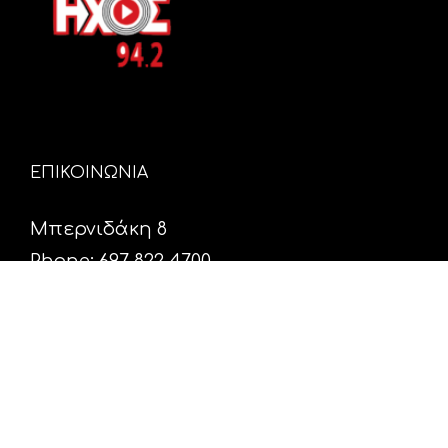
ΕΠΙΚΟΙΝΩΝΙΑ
Μπερνιδάκη 8
Phone: 697 822 4700
Email:
info@hxosfm.gr
Web:
HxosFm.gr