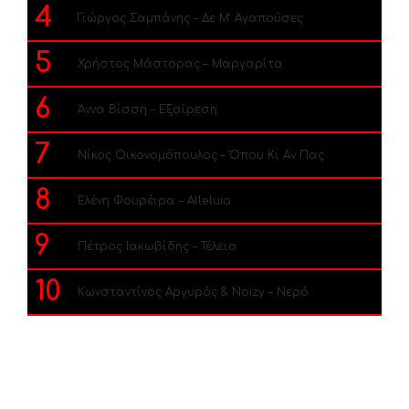
4
Γιώργος Σαμπάνης – Δε Μ’ Αγαπούσες
5
Χρήστος Μάστορας – Μαργαρίτα
6
Άννα Βίσση – Εξαίρεση
7
Νίκος Οικονομόπουλος – Όπου Κι Αν Πας
8
Ελένη Φουρέιρα – Alleluia
9
Πέτρος Ιακωβίδης – Τέλεια
10
Κωνσταντίνος Αργυρός & Noizy – Νερό