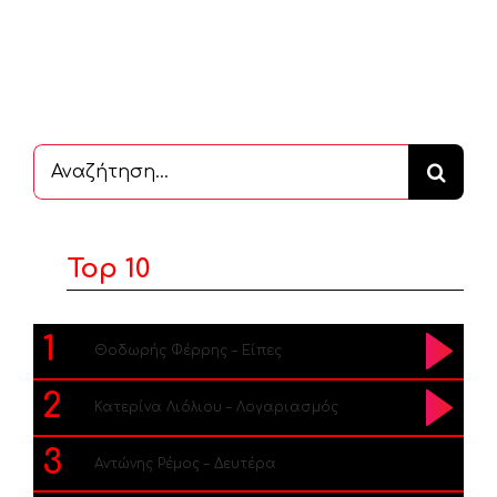
Αναζήτηση
...
Top 10
1
Θοδωρής Φέρρης – Είπες
2
Κατερίνα Λιόλιου – Λογαριασμός
3
Αντώνης Ρέμος – Δευτέρα