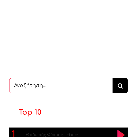
Αναζήτηση
...
Top 10
1
Θοδωρής Φέρρης – Είπες