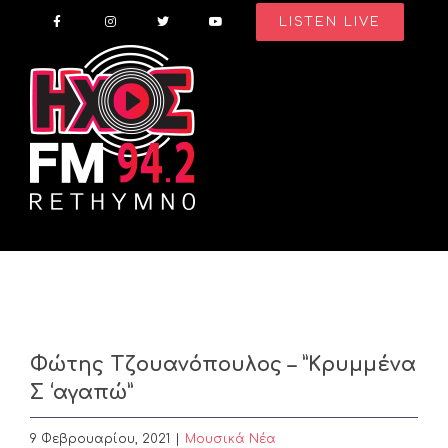
Skip
LISTEN LIVE
to
content
Φώτης Τζουανόπουλος – ”Κρυμμένα
Σ ‘αγαπώ”
9 Φεβρουαρίου, 2021
|
Μουσικά Νέα