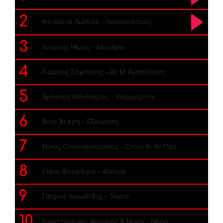
2
Κατερίνα Λιόλιου – Λογαριασμός
3
Αντώνης Ρέμος – Δευτέρα
4
Γιώργος Σαμπάνης – Δε Μ’ Αγαπούσες
5
Χρήστος Μάστορας – Μαργαρίτα
6
Άννα Βίσση – Εξαίρεση
7
Νίκος Οικονομόπουλος – Όπου Κι Αν Πας
8
Ελένη Φουρέιρα – Alleluia
9
Πέτρος Ιακωβίδης – Τέλεια
10
Κωνσταντίνος Αργυρός & Noizy – Νερό