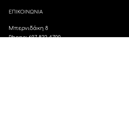
ΕΠΙΚΟΙΝΩΝΙΑ
Μπερνιδάκη 8
Phone: 697 822 4700
Email:
info@hxosfm.gr
Web:
HxosFm.gr
Ο Σταθμός
Πρόγραμμα