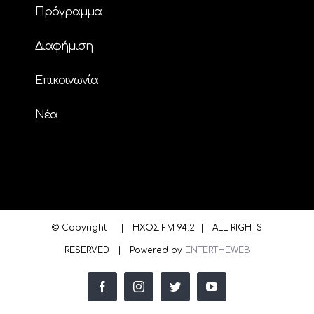
Πρόγραμμα
Διαφήμιση
Επικοινωνία
Nέα
© Copyright
| ΗΧΟΣ FM 94.2 | ALL RIGHTS
RESERVED | Powered by
ENTERTHEWEB
facebook
instagram
twitter
youtube