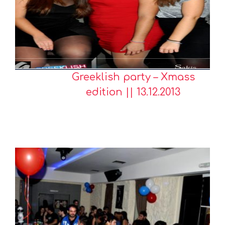
Greeklish party – Xmass
edition || 13.12.2013