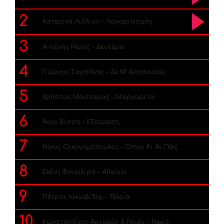
2
Κατερίνα Λιόλιου – Λογαριασμός
3
Αντώνης Ρέμος – Δευτέρα
4
Γιώργος Σαμπάνης – Δε Μ’ Αγαπούσες
5
Χρήστος Μάστορας – Μαργαρίτα
6
Άννα Βίσση – Εξαίρεση
7
Νίκος Οικονομόπουλος – Όπου Κι Αν Πας
8
Ελένη Φουρέιρα – Alleluia
9
Πέτρος Ιακωβίδης – Τέλεια
10
Κωνσταντίνος Αργυρός & Noizy – Νερό