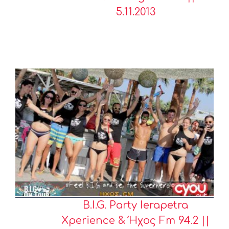
5.11.2013
B.I.G. Party Ierapetra
Xperience & Ήχος Fm 94.2 ||