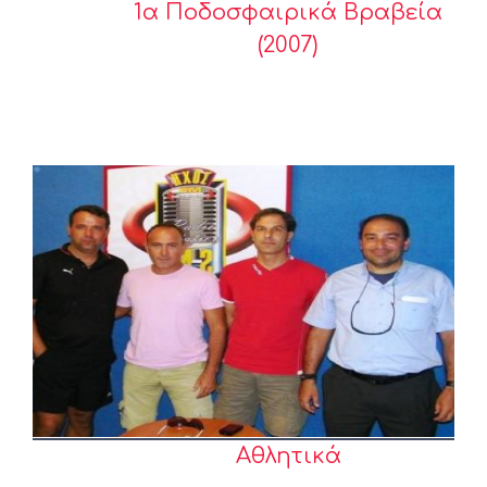
1α Ποδοσφαιρικά Βραβεία
(2007)
Αθλητικά