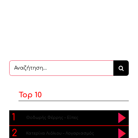
Αναζήτηση
...
Top 10
1
Θοδωρής Φέρρης – Είπες
2
Κατερίνα Λιόλιου – Λογαριασμός