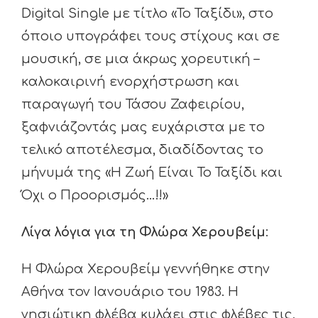
Digital Single με τίτλο «Το Ταξίδι», στο
όποιο υπογράφει τους στίχους και σε
μουσική, σε μια άκρως χορευτική –
καλοκαιρινή ενορχήστρωση και
παραγωγή του Τάσου Ζαφειρίου,
ξαφνιάζοντάς μας ευχάριστα με το
τελικό αποτέλεσμα, διαδίδοντας το
μήνυμά της «Η Ζωή Είναι Το Ταξίδι και
Όχι ο Προορισμός…!!»
Λίγα λόγια για τη Φλώρα Χερουβείμ
:
Η Φλώρα Χερουβείμ γεννήθηκε στην
Αθήνα τον Ιανουάριο του 1983. Η
νησιώτικη φλέβα κυλάει στις φλέβες τις,