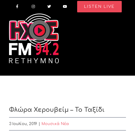
Skip
LISTEN LIVE
to
content
Φλώρα Χερουβείμ – Το Ταξίδι
3 Ιουλίου, 2019
|
Μουσικά Νέα