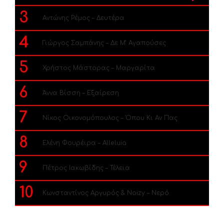
3
Αντώνης Ρέμος – Δευτέρα
4
Γιώργος Σαμπάνης – Δε Μ’ Αγαπούσες
5
Χρήστος Μάστορας – Μαργαρίτα
6
Άννα Βίσση – Εξαίρεση
7
Νίκος Οικονομόπουλος – Όπου Κι Αν Πας
8
Ελένη Φουρέιρα – Alleluia
9
Πέτρος Ιακωβίδης – Τέλεια
10
Κωνσταντίνος Αργυρός & Noizy – Νερό