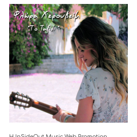
View
Larger
Image
Η InSideOut Music Web Promotion