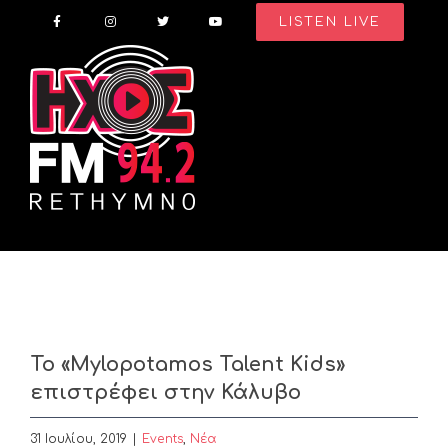
Skip
LISTEN LIVE
to
content
Το «Mylopotamos Talent Kids»
επιστρέφει στην Κάλυβο
31 Ιουλίου, 2019
|
Events
,
Nέα