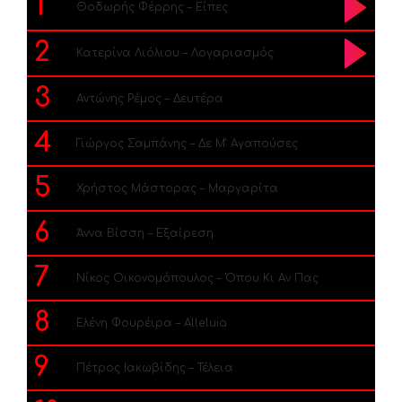
1
Θοδωρής Φέρρης – Είπες
2
Κατερίνα Λιόλιου – Λογαριασμός
3
Αντώνης Ρέμος – Δευτέρα
4
Γιώργος Σαμπάνης – Δε Μ’ Αγαπούσες
5
Χρήστος Μάστορας – Μαργαρίτα
6
Άννα Βίσση – Εξαίρεση
7
Νίκος Οικονομόπουλος – Όπου Κι Αν Πας
8
Ελένη Φουρέιρα – Alleluia
9
Πέτρος Ιακωβίδης – Τέλεια