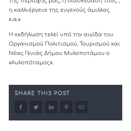
της περιοχής μας, η διασκέδασή τους ,
η καλλιέργεια της ευγενούς άμιλλας
κ.α.»
Η εκδήλωση τελεί υπό την αιγίδα του
Οργανισμού Πολιτισμού, Τουρισμού και
Νέας Γενιάς Δήμου Μυλοποτάμου ο
«Αυλοπόταμος».
SHARE THIS POST
facebook
twitter
linkedin
pinterest
Email