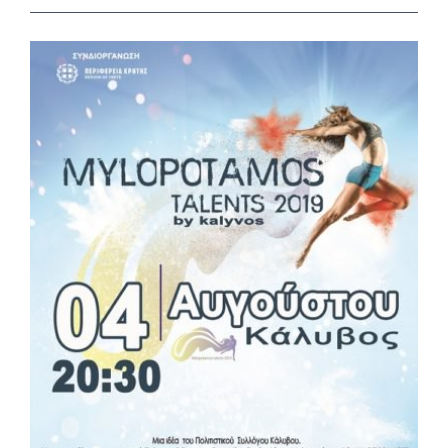
View
Larger
Image