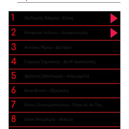
1
Θοδωρής Φέρρης – Είπες
2
Κατερίνα Λιόλιου – Λογαριασμός
3
Αντώνης Ρέμος – Δευτέρα
4
Γιώργος Σαμπάνης – Δε Μ’ Αγαπούσες
5
Χρήστος Μάστορας – Μαργαρίτα
6
Άννα Βίσση – Εξαίρεση
7
Νίκος Οικονομόπουλος – Όπου Κι Αν Πας
8
Ελένη Φουρέιρα – Alleluia