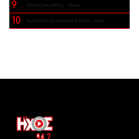
9
Πέτρος Ιακωβίδης – Τέλεια
10
Κωνσταντίνος Αργυρός & Noizy – Νερό