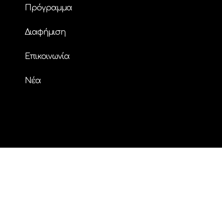
Πρόγραμμα
Διαφήμιση
Επικοινωνία
Nέα
© Copyright
| ΗΧΟΣ FM 94.2 | ALL RIGHTS
RESERVED | Powered by
ENTERTHEWEB
facebook
instagram
twitter
youtube