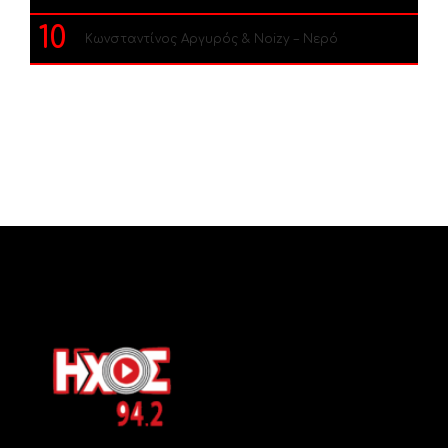
10
Κωνσταντίνος Αργυρός & Noizy – Νερό