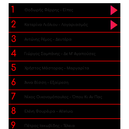
1
Θοδωρής Φέρρης – Είπες
2
Κατερίνα Λιόλιου – Λογαριασμός
3
Αντώνης Ρέμος – Δευτέρα
4
Γιώργος Σαμπάνης – Δε Μ’ Αγαπούσες
5
Χρήστος Μάστορας – Μαργαρίτα
6
Άννα Βίσση – Εξαίρεση
7
Νίκος Οικονομόπουλος – Όπου Κι Αν Πας
8
Ελένη Φουρέιρα – Alleluia
9
Πέτρος Ιακωβίδης – Τέλεια