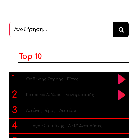
Αναζήτηση
...
Top 10
1
Θοδωρής Φέρρης – Είπες
2
Κατερίνα Λιόλιου – Λογαριασμός
3
Αντώνης Ρέμος – Δευτέρα
4
Γιώργος Σαμπάνης – Δε Μ’ Αγαπούσες