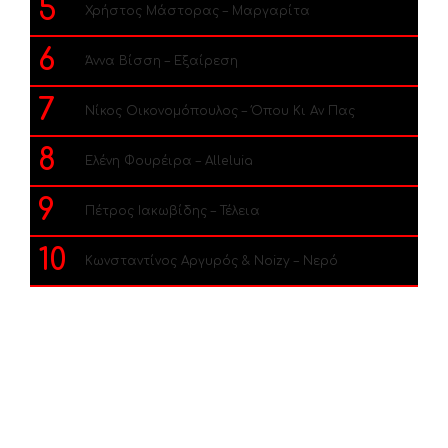
5
Χρήστος Μάστορας – Μαργαρίτα
6
Άννα Βίσση – Εξαίρεση
7
Νίκος Οικονομόπουλος – Όπου Κι Αν Πας
8
Ελένη Φουρέιρα – Alleluia
9
Πέτρος Ιακωβίδης – Τέλεια
10
Κωνσταντίνος Αργυρός & Noizy – Νερό