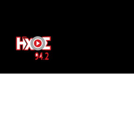
ΕΠΙΚΟΙΝΩΝΙΑ
Μπερνιδάκη 8
Phone: 697 822 4700
Email:
info@hxosfm.gr